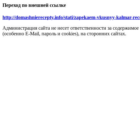
Переход по внешней ссылке
http://domashnierecepty.info/stati/zapekaem-vkusnyy-kalmar-re
Администрация сайта не несет ответственности за содержимое
(особенно E-Mail, пароль и cookies), на сторонних сайтах.