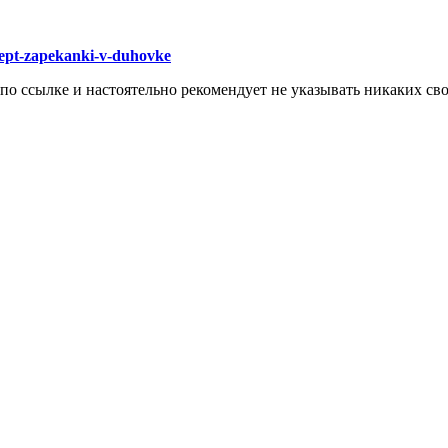
cept-zapekanki-v-duhovke
 по ссылке и настоятельно рекомендует не указывать никаких с