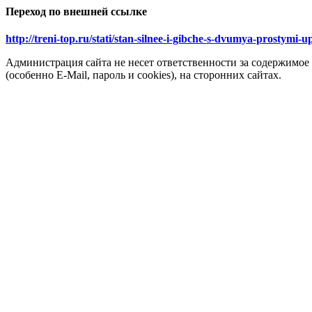
Переход по внешней ссылке
http://treni-top.ru/stati/stan-silnee-i-gibche-s-dvumya-prostym
Администрация сайта не несет ответственности за содержимое
(особенно E-Mail, пароль и cookies), на сторонних сайтах.