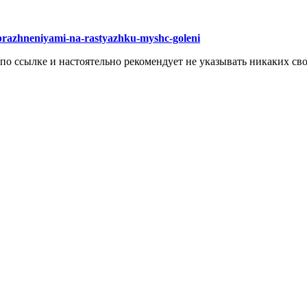
i-uprazhneniyami-na-rastyazhku-myshc-goleni
 по ссылке и настоятельно рекомендует не указывать никаких с