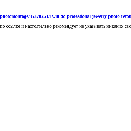
photomontage/35378263/i-will-do-professional-jewelry-photo-reto
 по ссылке и настоятельно рекомендует не указывать никаких с