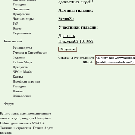
адекватных людей!
Гильдии
Чистилище
Админы гильдии:
Профессии
VovanZe
Чат-команды
PvP
Участники гильдии:
Видео
Скриншоты
Драгошъ
Николай02.10.1982
База знаний
Руководства
Умения и Способности
Задания
Cсылка на эту страницу:
Тайны Мира
BBcode:
Предметы
NPC и Мобы
Карты
Профили игроков
Гильдии
Файлы
Обновления
Форум
тепловые промышленные
Купить
завесы
мод для Champions
в цех.,
Online
дополнение к SWAT 3:
,
Тактика и стратегия
Готика 2 дата
,
выхода