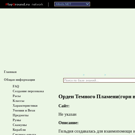
Главная
Allods.NET
Гильдии
Орден Темного 
>
>
Общая информация
FAQ
Создание персонажа
Орден Темного Пламени(горн в
Расы
Классы
Сайт:
Характеристики
Умения и Вехи
Не указан
Предметы
Руны
Описание:
Скакуны
Корабли
Гильдия создавалась для взаимопомощи 
Система опыта