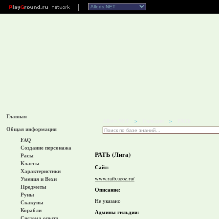
Главная
Allods.NET
Гильдии
РАТЬ
>
>
Общая информация
FAQ
Создание персонажа
РАТЬ (Лига)
Расы
Классы
Сайт:
Характеристики
www.ratb.ucoz.ru/
Умения и Вехи
Предметы
Описание:
Руны
Не указано
Скакуны
Корабли
Админы гильдии:
Система опыта