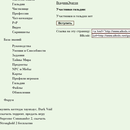
ВсадникЭрагон
Гильдии
Чистилище
Участники гильдии:
Профессии
Участников в гильдии нет
Чат-команды
PvP
Видео
Cсылка на эту страницу:
Скриншоты
BBcode:
База знаний
Руководства
Умения и Способности
Задания
Тайны Мира
Предметы
NPC и Мобы
Карты
Профили игроков
Гильдии
Файлы
Обновления
Форум
купить коттедж таунхаус
Dark Void
,
скачать торрент
продать игру
,
Supreme Commander 2
скачать
,
Stronghold 2 бесплатно