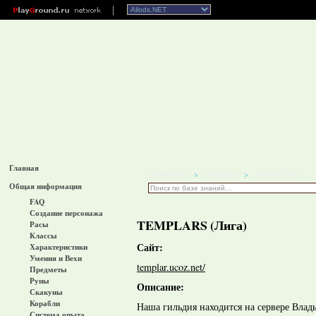
Главная
Allods.NET
Гильдии
TEMPLARS
>
>
Общая информация
FAQ
Создание персонажа
TEMPLARS (Лига)
Расы
Классы
Сайт:
Характеристики
Умения и Вехи
templar.ucoz.net/
Предметы
Руны
Описание:
Скакуны
Корабли
Наша гильдия находится на сервере Влады
Система опыта