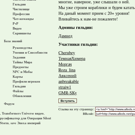
многие, наверное, уже слышали о ней.
Гильдии
Мы уже строим кораблики и будем катат
Чистилище
На даный момент прием с 20+ уровня!
Профессии
Вливайтесь к нам-не пожалеете!
Чат-команды
PvP
Админы гильдии:
Видео
Скриншоты
Дамнед
База знаний
Участники гильдии:
Руководства
Cherubey
Умения и Способности
Задания
ТемнаяХимера
Тайны Мира
Моргач
Предметы
Roza_lina
NPC и Мобы
Авксений
Карты
anbreakable
Профили игроков
Гильдии
straiw1
Файлы
GMR-SKy
Обновления
Форум
Cсылка на эту страницу:
Transformers Universe видео
,
,
BBcode:
русификатор для Операция Silent
Storm
save Эпоха империй
,