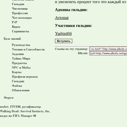
и увеличить процент того что каждый из
Гильдии
Чистилище
Админы гильдии:
Профессии
Avtomat
Чат-команды
PvP
Участники гильдии:
Видео
Скриншоты
Yudjin404
База знаний
Руководства
Cсылка на эту страницу:
Умения и Способности
BBcode:
Задания
Тайны Мира
Предметы
NPC и Мобы
Карты
Профили игроков
Гильдии
Файлы
Обновления
Форум
mubet
FIVE88
русификатор
,
,
Walking Dead: Survival Instincts, the
,
коды на FIFA Manager 08