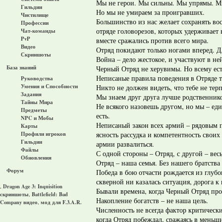
Мы не герои. Мы сильны. Мы упрямы. Мы 
Гильдии
Но мы не умираем за проигравших.
Чистилище
Большинство из нас желает сохранять во
Профессии
отряде головорезов, которых удерживает 
Чат-команды
PvP
вместе сражались против всего мира.
Видео
Отряд покидают только ногами вперед. Д
Скриншоты
Война – дело жестокое, и участвуют в н
База знаний
Черный Отряд не херувимы. Но всему ест
Неписаные правила поведения в Отряде т
Руководства
Умения и Способности
Никто не должен видеть, что тебе не терп
Задания
Мы знаем друг друга лучше родственнико
Тайны Мира
Не всякого назовешь другом, но мы – еди
Предметы
есть.
NPC и Мобы
Неписаный закон всех армий – рядовым п
Карты
ясность рассудка и компетентность свои
Профили игроков
Гильдии
армии развалиться.
Файлы
С одной стороны – Отряд, с другой – весь
Обновления
Отряд – наша семья. Без нашего братства
Форум
Победа в бою отчасти рождается из глубо
скверной ни казалась ситуация, дорога к 
Dragon Age 3: Inquisition
,
Бывали времена, когда Черный Отряд про
скриншоты
Battlefield: Bad
,
Накопление богатств – не наша цель.
Company видео
мод для F.3.A.R.
,
Численность не всегда фактор критическ
когда Отряд побеждал, сражаясь в меньш