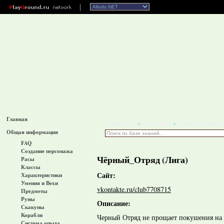
Главная
Allods.NET
Гильдии
Чёрный_Отряд
>
>
Общая информация
FAQ
Создание персонажа
Чёрный_Отряд (Лига)
Расы
Классы
Сайт:
Характеристики
Умения и Вехи
vkontakte.ru/club7708715
Предметы
Руны
Описание:
Скакуны
Корабли
Черный Отряд не прощает покушения на 
Система опыта