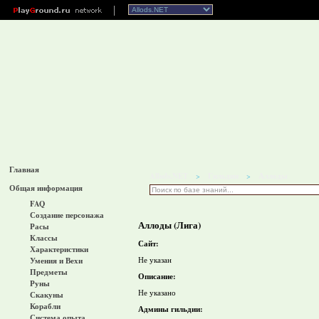
Главная
Allods.NET
Гильдии
Аллоды
>
>
Общая информация
FAQ
Создание персонажа
Аллоды (Лига)
Расы
Классы
Сайт:
Характеристики
Не указан
Умения и Вехи
Предметы
Описание:
Руны
Не указано
Скакуны
Корабли
Админы гильдии:
Система опыта