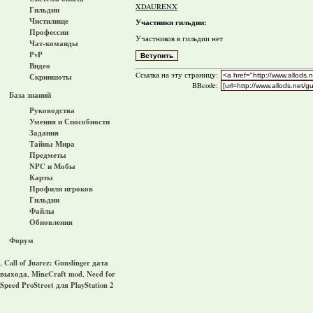
XDAURENX
Гильдии
Чистилище
Участники гильдии:
Профессии
Участников в гильдии нет
Чат-команды
PvP
Видео
Cсылка на эту страницу:
Скриншоты
BBcode:
База знаний
Руководства
Умения и Способности
Задания
Тайны Мира
Предметы
NPC и Мобы
Карты
Профили игроков
Гильдии
Файлы
Обновления
Форум
Call of Juarez: Gunslinger дата
,
выхода
MineCraft mod
Need for
,
,
Speed ProStreet для PlayStation 2