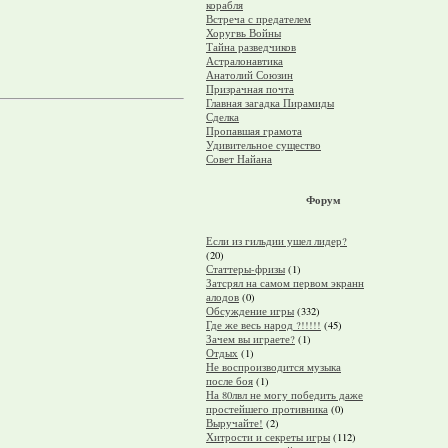
корабля
Встреча с предателем
Хоругвь Войны
Тайна разведчиков
Астралонавтика
Анатолий Союзин
Призрачная почта
Главная загадка Пирамиды
Сделка
Пропавшая грамота
Удивительное существо
Совет Найана
Форум
Если из гильдии ушел лидер?
(20)
Статтеры-фризы
(1)
Затсрял на самом первом экранн
алодов
(0)
Обсуждение игры
(332)
Где же весь народ ?!!!!!
(45)
Зачем вы играете?
(1)
Отдых
(1)
Не воспроизводится музыка
после боя
(1)
На 80лвл не могу победить даже
простейшего противника
(0)
Выручайте!
(2)
Хитрости и секреты игры
(112)