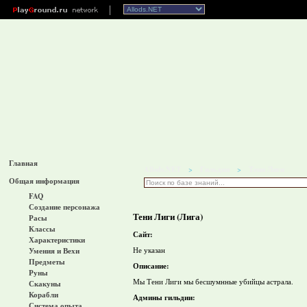
Главная
Allods.NET
Гильдии
Тени Лиги
>
>
Общая информация
FAQ
Создание персонажа
Тени Лиги (Лига)
Расы
Классы
Сайт:
Характеристики
Не указан
Умения и Вехи
Предметы
Описание:
Руны
Мы Тени Лиги мы бесшумнные убийцы астрала.
Скакуны
Корабли
Админы гильдии:
Система опыта