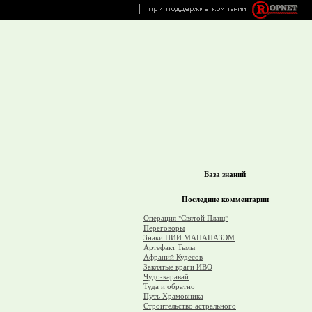
База знаний
Последние комментарии
Операция "Святой Плащ"
Переговоры
Знаки НИИ МАНАНАЗЭМ
Артефакт Тьмы
Афраний Кудесов
Заклятые враги ИВО
Чудо-каравай
Туда и обратно
Путь Храмовника
Строительство астрального