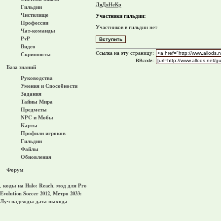
ДяДяНеКр
Гильдии
Чистилище
Участники гильдии:
Профессии
Участников в гильдии нет
Чат-команды
PvP
Видео
Cсылка на эту страницу:
Скриншоты
BBcode:
База знаний
Руководства
Умения и Способности
Задания
Тайны Мира
Предметы
NPC и Мобы
Карты
Профили игроков
Гильдии
Файлы
Обновления
Форум
коды на Halo: Reach
мод для Pro
,
,
Evolution Soccer 2012
Метро 2033:
,
Луч надежды дата выхода