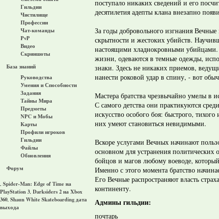
поступало никаких сведений и его посч
Гильдии
десятилетия адепты клана внезапно появ
Чистилище
Профессии
За годы добровольного изгнания Вечные 
Чат-команды
PvP
скрытности и жестоких убийств. Научив
Видео
настоящими хладнокровными убийцами. 
Скриншоты
жизни, одеваются в темные одежды, исп
База знаний
знаки. Здесь не никаких приемов, ведущи
нанести роковой удар в спину, - вот обы
Руководства
Умения и Способности
Задания
Мастера братства чрезвычайно умелы в и
Тайны Мира
С самого детства они практикуются сред
Предметы
искусство особого боя: быстрого, тихого
NPC и Мобы
них умеют становиться невидимыми.
Карты
Профили игроков
Гильдии
Вскоре услугами Вечных начинают пользо
Файлы
основном для устранения политических 
Обновления
бойцов и магов любому воеводе, который
Форум
Именно с этого момента братство начина
Его Вечные распространяют власть страх
Spider-Man: Edge of Time на
,
континенту.
PlayStation 3
Darksiders 2 на Xbox
,
360
Shaun White Skateboarding дата
,
Админы гильдии:
выхода
почтарь