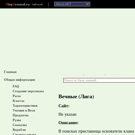
Главная
Allods.NET
Гильдии
Вечные
>
>
Общая информация
FAQ
Создание персонажа
Вечные (Лига)
Расы
Классы
Сайт:
Характеристики
Умения и Вехи
Не указан
Предметы
Руны
Описание:
Скакуны
Корабли
В поисках пристанища основатели клана 
Система опыта