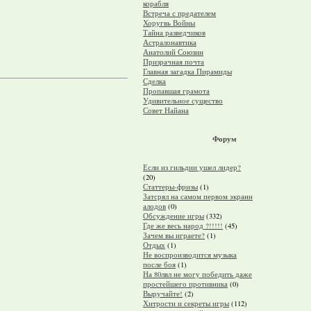
корабля
Встреча с предателем
Хоругвь Войны
Тайна разведчиков
Астралонавтика
Анатолий Союзин
Призрачная почта
Главная загадка Пирамиды
Сделка
Пропавшая грамота
Удивительное существо
Совет Найана
Форум
Если из гильдии ушел лидер?
(20)
Статтеры-фризы
(1)
Затсрял на самом первом экранн
алодов
(0)
Обсуждение игры
(332)
Где же весь народ ?!!!!!
(45)
Зачем вы играете?
(1)
Отдых
(1)
Не воспроизводится музыка
после боя
(1)
На 80лвл не могу победить даже
простейшего противника
(0)
Выручайте!
(2)
Хитрости и секреты игры
(112)