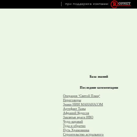
База знаний
Последние комментарии
Операция "Святой Плащ"
Переговоры
Знаки НИИ МАНАНАЗЭМ
Артефакт Тьмы
Афраний Кудесов
Заклятые враги ИВО
Чудо-каравай
Туда и обратно
Путь Храмовника
Строительство астрального