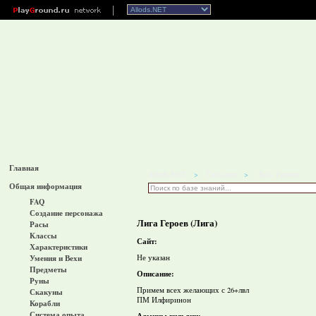
Главная
Allods.NET
Гильдии
Лига Героев
>
>
Общая информация
FAQ
Создание персонажа
Лига Героев (Лига)
Расы
Классы
Сайт:
Характеристики
Не указан
Умения и Вехи
Предметы
Описание:
Руны
Примем всех желающих с 26+лвл
Скакуны
ПМ Илфиринон
Корабли
Система опыта
Админы гильдии: