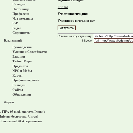
Гильдии
Ilfirinon
Чистилище
Участники гильдии:
Профессии
Чат-команды
Участников в гильдии нет
PvP
Видео
Скриншоты
Cсылка на эту страницу:
База знаний
BBcode:
Руководства
Умения и Способности
Задания
Тайны Мира
Предметы
NPC и Мобы
Карты
Профили игроков
Гильдии
Файлы
Обновления
Форум
FIFA 07 mod
скачать Dante's
,
,
Inferno бесплатно
Unreal
,
Tournament 2004 скриншоты