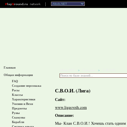
Главная
Allods.NET
Гильдии
С.В.О.И.
>
>
Общая информация
FAQ
Создание персонажа
С.В.О.И. (Лига)
Расы
Классы
Сайт:
Характеристики
Умения и Вехи
www.ligasvoih.com
Предметы
Руны
Описание:
Скакуны
Корабли
Мы- Клан С.В.О.И.! Хочешь стать одним
Система опыта