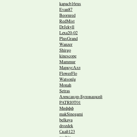
kapacb16rus
Evan87
Beornred
RedMist
DrJekyll
Lexa20-02
PlusGrand
Wanzer
Shirgo
kinescope
Mammur
МаркусАлл
FlowerFlo
Watsonlg
Мonah
Setras
Александр-Буловацкий
PATRI0T01
Миффф
makSinegami
belkaya
drozdek
Скай123