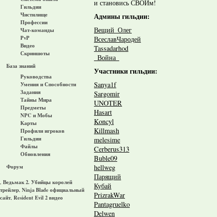
и становись СВОИм!
Гильдии
Чистилище
Админы гильдии:
Профессии
Вещий_Олег
Чат-команды
PvP
ВсеславЧародей
Видео
Tassadarhod
Скриншоты
_Война_
База знаний
Участники гильдии:
Руководства
Sanya1f
Умения и Способности
Задания
Sargomir
Тайны Мира
UNOTER
Предметы
Hasart
NPC и Мобы
Koncyl
Карты
Killmash
Профили игроков
Гильдии
melesime
Файлы
Cerberus313
Обновления
Buble09
hellweg
Форум
Парящий
Ведьмак 2. Убийцы королей
,
Кубай
трейлер
Ninja Blade официальный
,
PrizrakWar
сайт
Resident Evil 2 видео
,
Pantagruelko
Delwen