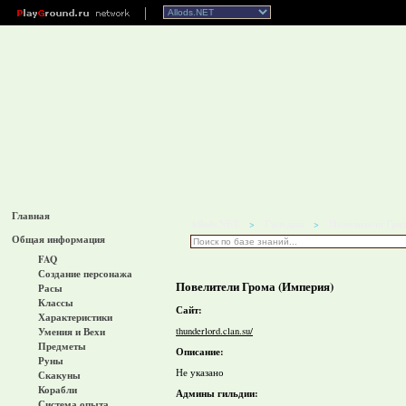
Главная
Allods.NET
Гильдии
Повелители Гро
>
>
Общая информация
FAQ
Создание персонажа
Повелители Грома (Империя)
Расы
Классы
Сайт:
Характеристики
thunderlord.clan.su/
Умения и Вехи
Предметы
Описание:
Руны
Не указано
Скакуны
Корабли
Админы гильдии:
Система опыта