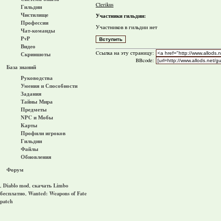
Clerikus
Гильдии
Чистилище
Участники гильдии:
Профессии
Участников в гильдии нет
Чат-команды
PvP
Видео
Cсылка на эту страницу:
Скриншоты
BBcode:
База знаний
Руководства
Умения и Способности
Задания
Тайны Мира
Предметы
NPC и Мобы
Карты
Профили игроков
Гильдии
Файлы
Обновления
Форум
Diablo mod
скачать Limbo
,
,
бесплатно
Wanted: Weapons of Fate
,
patch