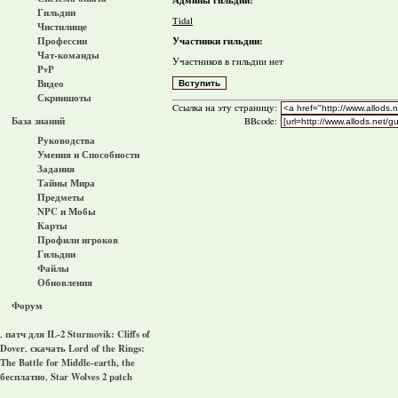
Гильдии
Tidal
Чистилище
Участники гильдии:
Профессии
Чат-команды
Участников в гильдии нет
PvP
Видео
Скриншоты
Cсылка на эту страницу:
База знаний
BBcode:
Руководства
Умения и Способности
Задания
Тайны Мира
Предметы
NPC и Мобы
Карты
Профили игроков
Гильдии
Файлы
Обновления
Форум
патч для IL-2 Sturmovik: Cliffs of
,
Dover
скачать Lord of the Rings:
,
The Battle for Middle-earth, the
бесплатно
Star Wolves 2 patch
,