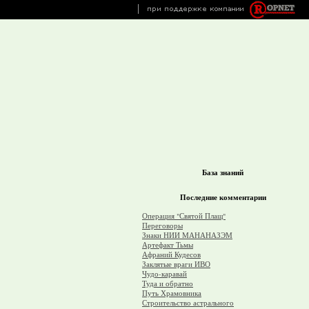
База знаний
Последние комментарии
Операция "Святой Плащ"
Переговоры
Знаки НИИ МАНАНАЗЭМ
Артефакт Тьмы
Афраний Кудесов
Заклятые враги ИВО
Чудо-каравай
Туда и обратно
Путь Храмовника
Строительство астрального