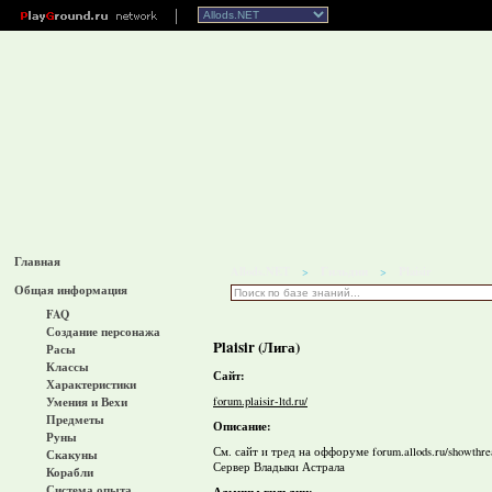
Главная
Allods.NET
Гильдии
Plaisir
>
>
Общая информация
FAQ
Создание персонажа
Plaisir (Лига)
Расы
Классы
Сайт:
Характеристики
forum.plaisir-ltd.ru/
Умения и Вехи
Предметы
Описание:
Руны
См. сайт и тред на оффоруме forum.allods.ru/showthre
Скакуны
Сервер Владыки Астрала
Корабли
Система опыта
Админы гильдии: