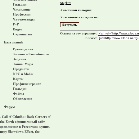
Shipkov
Гильдии
Чистилище
Участники гильдии:
Профессии
Участников в гильдии нет
Чат-команды
PvP
Видео
Cсылка на эту страницу:
Скриншоты
BBcode:
База знаний
Руководства
Умения и Способности
Задания
Тайны Мира
Предметы
NPC и Мобы
Карты
Профили игроков
Гильдии
Файлы
Обновления
Форум
Call of Cthulhu: Dark Corners of
,
the Earth официальный сайт
,
дополнение к Precursors
купить
,
игру Showdown Effect, the