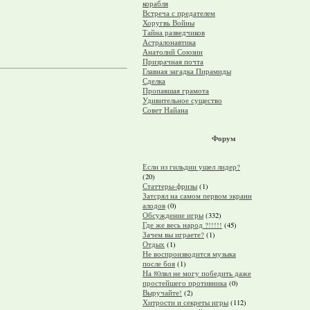
корабля
Встреча с предателем
Хоругвь Войны
Тайна разведчиков
Астралонавтика
Анатолий Союзин
Призрачная почта
Главная загадка Пирамиды
Сделка
Пропавшая грамота
Удивительное существо
Совет Найана
Форум
Если из гильдии ушел лидер?
(20)
Статтеры-фризы
(1)
Затсрял на самом первом экранн
алодов
(0)
Обсуждение игры
(332)
Где же весь народ ?!!!!!
(45)
Зачем вы играете?
(1)
Отдых
(1)
Не воспроизводится музыка
после боя
(1)
На 80лвл не могу победить даже
простейшего противника
(0)
Выручайте!
(2)
Хитрости и секреты игры
(112)