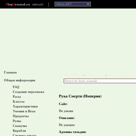
Главная
Allods.NET
Гильдии
Рука Смерти
>
>
Общая информация
FAQ
Создание персонажа
Рука Смерти (Империя)
Расы
Классы
Сайт:
Характеристики
Не указан
Умения и Вехи
Предметы
Описание:
Руны
Не указано
Скакуны
Корабли
Админы гильдии:
Система опыта