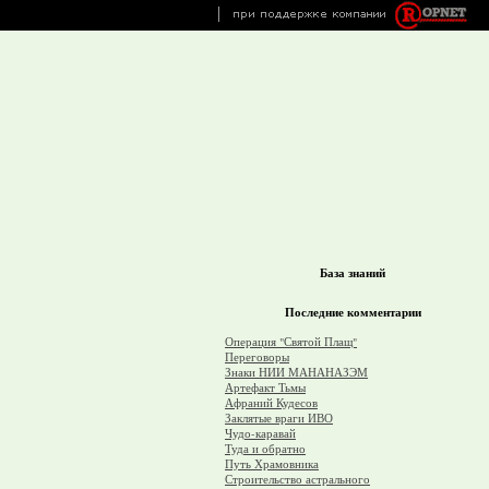
База знаний
Последние комментарии
Операция "Святой Плащ"
Переговоры
Знаки НИИ МАНАНАЗЭМ
Артефакт Тьмы
Афраний Кудесов
Заклятые враги ИВО
Чудо-каравай
Туда и обратно
Путь Храмовника
Строительство астрального