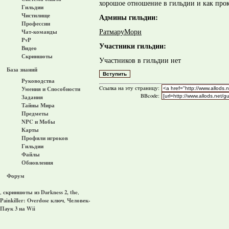
хорошое отношение в гильдии и как про
Гильдии
Чистилище
Админы гильдии:
Профессии
РатмаруМори
Чат-команды
PvP
Участники гильдии:
Видео
Скриншоты
Участников в гильдии нет
База знаний
Руководства
Cсылка на эту страницу:
Умения и Способности
BBcode:
Задания
Тайны Мира
Предметы
NPC и Мобы
Карты
Профили игроков
Гильдии
Файлы
Обновления
Форум
скриншоты из Darkness 2, the
,
,
Painkiller: Overdose ключ
Человек-
,
Паук 3 на Wii