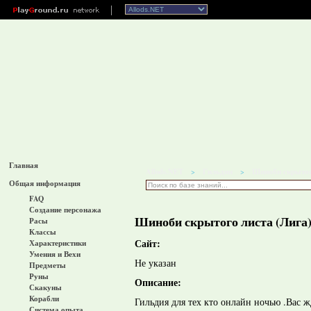
Главная
Allods.NET
Гильдии
Шиноби скрытог
>
>
Общая информация
FAQ
Создание персонажа
Шиноби скрытого листа (Лига
Расы
Классы
Сайт:
Характеристики
Умения и Вехи
Не указан
Предметы
Руны
Описание:
Скакуны
Корабли
Гильдия для тех кто онлайн ночью .Вас 
Система опыта