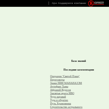
База знаний
Последние комментарии
Операция "Святой Плащ"
Переговоры
Знаки НИИ МАНАНАЗЭМ
Артефакт Тьмы
Афраний Кудесов
Заклятые враги ИВО
Чудо-каравай
Туда и обратно
Путь Храмовника
Строительство астрального