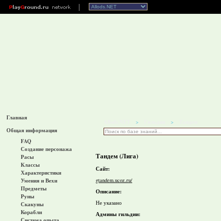
Главная
Allods.NET
Гильдии
Тандем
>
>
Общая информация
FAQ
Создание персонажа
Тандем (Лига)
Расы
Классы
Сайт:
Характеристики
gtandem.ucoz.ru/
Умения и Вехи
Предметы
Описание:
Руны
Не указано
Скакуны
Корабли
Админы гильдии:
Система опыта