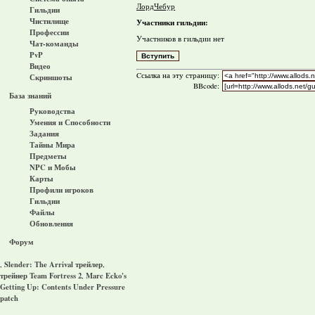
ЛордЧебур
Гильдии
Чистилище
Участники гильдии:
Профессии
Участников в гильдии нет
Чат-команды
PvP
Видео
Cсылка на эту страницу:
Скриншоты
BBcode:
База знаний
Руководства
Умения и Способности
Задания
Тайны Мира
Предметы
NPC и Мобы
Карты
Профили игроков
Гильдии
Файлы
Обновления
Форум
Slender: The Arrival трейлер
,
,
трейнер Team Fortress 2
Marc Ecko's
,
Getting Up: Contents Under Pressure
patch