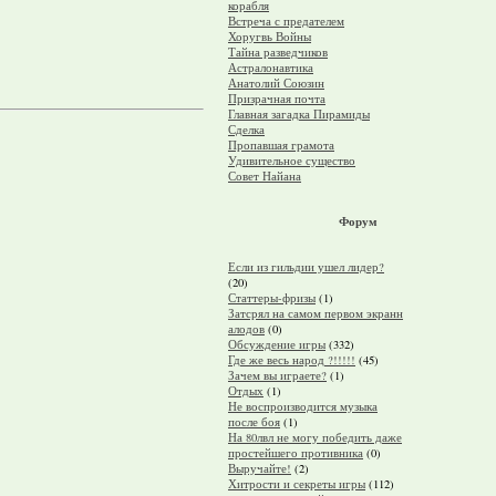
корабля
Встреча с предателем
Хоругвь Войны
Тайна разведчиков
Астралонавтика
Анатолий Союзин
Призрачная почта
Главная загадка Пирамиды
Сделка
Пропавшая грамота
Удивительное существо
Совет Найана
Форум
Если из гильдии ушел лидер?
(20)
Статтеры-фризы
(1)
Затсрял на самом первом экранн
алодов
(0)
Обсуждение игры
(332)
Где же весь народ ?!!!!!
(45)
Зачем вы играете?
(1)
Отдых
(1)
Не воспроизводится музыка
после боя
(1)
На 80лвл не могу победить даже
простейшего противника
(0)
Выручайте!
(2)
Хитрости и секреты игры
(112)