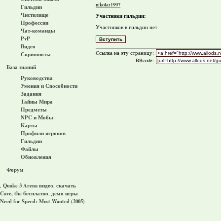
nikolar1997
Гильдии
Чистилище
Участники гильдии:
Профессии
Участников в гильдии нет
Чат-команды
PvP
Видео
Cсылка на эту страницу:
Скриншоты
BBcode:
База знаний
Руководства
Умения и Способности
Задания
Тайны Мира
Предметы
NPC и Мобы
Карты
Профили игроков
Гильдии
Файлы
Обновления
Форум
Quake 3 Arena видео
скачать
,
,
Cave, the бесплатно
демо игры
,
Need for Speed: Most Wanted (2005)