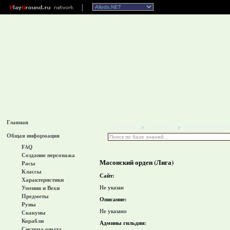
Главная
Allods.NET
Гильдии
Масонский орде
>
>
Общая информация
FAQ
Создание персонажа
Масонский орден (Лига)
Расы
Классы
Сайт:
Характеристики
Не указан
Умения и Вехи
Предметы
Описание:
Руны
Не указано
Скакуны
Корабли
Админы гильдии:
Система опыта