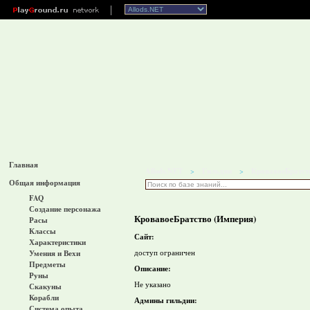
Главная
Allods.NET
Гильдии
КровавоеБратст
>
>
Общая информация
FAQ
Создание персонажа
КровавоеБратство (Империя)
Расы
Классы
Сайт:
Характеристики
доступ ограничен
Умения и Вехи
Предметы
Описание:
Руны
Не указано
Скакуны
Корабли
Админы гильдии:
Система опыта