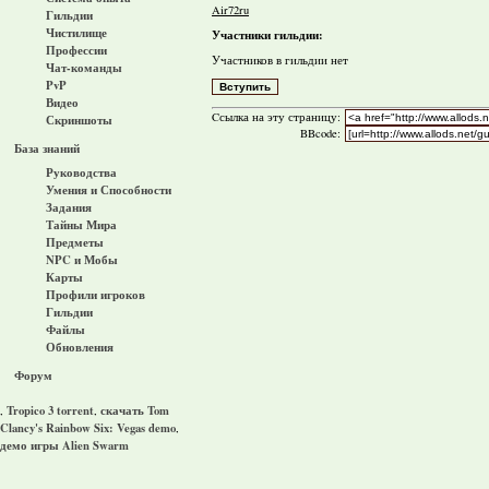
Air72ru
Гильдии
Чистилище
Участники гильдии:
Профессии
Участников в гильдии нет
Чат-команды
PvP
Видео
Cсылка на эту страницу:
Скриншоты
BBcode:
База знаний
Руководства
Умения и Способности
Задания
Тайны Мира
Предметы
NPC и Мобы
Карты
Профили игроков
Гильдии
Файлы
Обновления
Форум
Tropico 3 torrent
скачать Tom
,
,
Clancy's Rainbow Six: Vegas demo
,
демо игры Alien Swarm