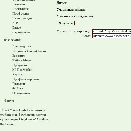
Нильсс
Гильдии
Чистилище
Участники гильдии:
Профессии
Участников в гильдии нет
Чат-команды
PvP
Видео
Cсылка на эту страницу:
Скриншоты
BBcode:
База знаний
Руководства
Умения и Способности
Задания
Тайны Мира
Предметы
NPC и Мобы
Карты
Профили игроков
Гильдии
Файлы
Обновления
Форум
TrackMania United системные
,
требования
Psychonauts torrent
,
,
купить игру Kingdoms of Amalur:
Reckoning