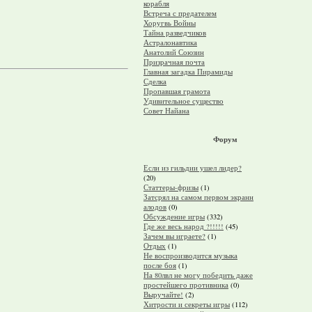
корабля
Встреча с предателем
Хоругвь Войны
Тайна разведчиков
Астралонавтика
Анатолий Союзин
Призрачная почта
Главная загадка Пирамиды
Сделка
Пропавшая грамота
Удивительное существо
Совет Найана
Форум
Если из гильдии ушел лидер?
(20)
Статтеры-фризы
(1)
Затсрял на самом первом экранн
алодов
(0)
Обсуждение игры
(332)
Где же весь народ ?!!!!!
(45)
Зачем вы играете?
(1)
Отдых
(1)
Не воспроизводится музыка
после боя
(1)
На 80лвл не могу победить даже
простейшего противника
(0)
Выручайте!
(2)
Хитрости и секреты игры
(112)