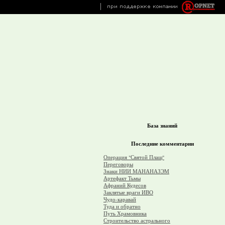
База знаний
Последние комментарии
Операция "Святой Плащ"
Переговоры
Знаки НИИ МАНАНАЗЭМ
Артефакт Тьмы
Афраний Кудесов
Заклятые враги ИВО
Чудо-каравай
Туда и обратно
Путь Храмовника
Строительство астрального