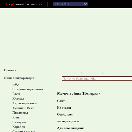
Главная
Allods.NET
Гильдии
Молот войны
>
>
Общая информация
FAQ
Создание персонажа
Молот войны (Империя)
Расы
Классы
Сайт:
Характеристики
Не указан
Умения и Вехи
Предметы
Описание:
Руны
мы неразлучны
Скакуны
Корабли
Админы гильдии:
Система опыта