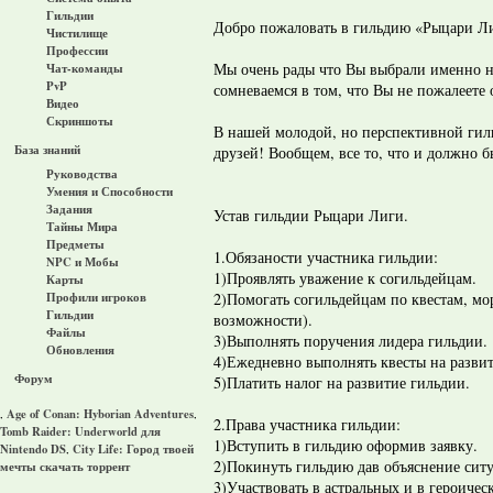
Гильдии
Добро пожаловать в гильдию «Рыцари Л
Чистилище
Профессии
Мы очень рады что Вы выбрали именно 
Чат-команды
PvP
сомневаемся в том, что Вы не пожалеете 
Видео
Скриншоты
В нашей молодой, но перспективной гил
База знаний
друзей! Вообщем, все то, что и должно б
Руководства
Умения и Способности
Задания
Устав гильдии Рыцари Лиги.
Тайны Мира
Предметы
1.Обязаности участника гильдии:
NPC и Мобы
1)Проявлять уважение к согильдейцам.
Карты
2)Помогать согильдейцам по квестам, мо
Профили игроков
Гильдии
возможности).
Файлы
3)Выполнять поручения лидера гильдии.
Обновления
4)Ежедневно выполнять квесты на развит
Форум
5)Платить налог на развитие гильдии.
Age of Conan: Hyborian Adventures
,
,
2.Права участника гильдии:
Tomb Raider: Underworld для
1)Вступить в гильдию оформив заявку.
Nintendo DS
City Life: Город твоей
,
2)Покинуть гильдию дав объяснение сит
мечты скачать торрент
3)Участвовать в астральных и в героичес