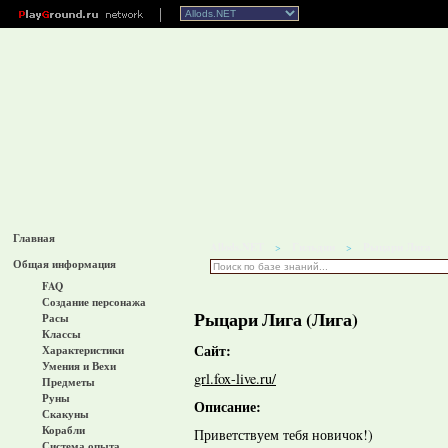
Главная
Allods.NET
Гильдии
Рыцари Лига
>
>
Общая информация
FAQ
Создание персонажа
Рыцари Лига (Лига)
Расы
Классы
Сайт:
Характеристики
Умения и Вехи
grl.fox-live.ru/
Предметы
Руны
Описание:
Скакуны
Корабли
Приветствуем тебя новичок!)
Система опыта