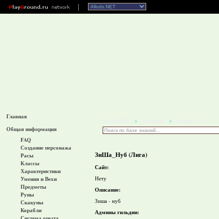
Главная
Allods.NET
Гильдии
ЗиШа_Нуб
>
>
Общая информация
FAQ
Создание персонажа
ЗиШа_Нуб (Лига)
Расы
Классы
Сайт:
Характеристики
Нету
Умения и Вехи
Предметы
Описание:
Руны
Зиша - нуб
Скакуны
Корабли
Админы гильдии:
Система опыта