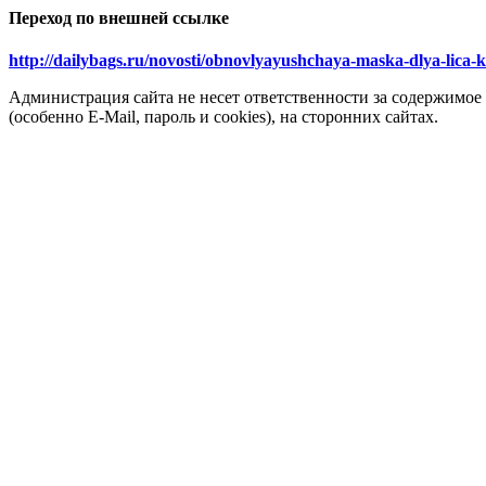
Переход по внешней ссылке
http://dailybags.ru/novosti/obnovlyayushchaya-maska-dlya-lica
Администрация сайта не несет ответственности за содержимое
(особенно E-Mail, пароль и cookies), на сторонних сайтах.