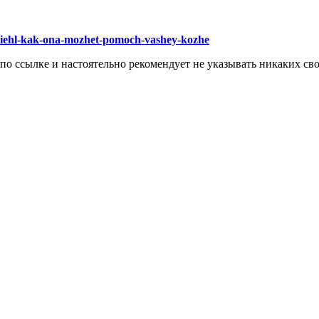
-kiehl-kak-ona-mozhet-pomoch-vashey-kozhe
 по ссылке и настоятельно рекомендует не указывать никаких с