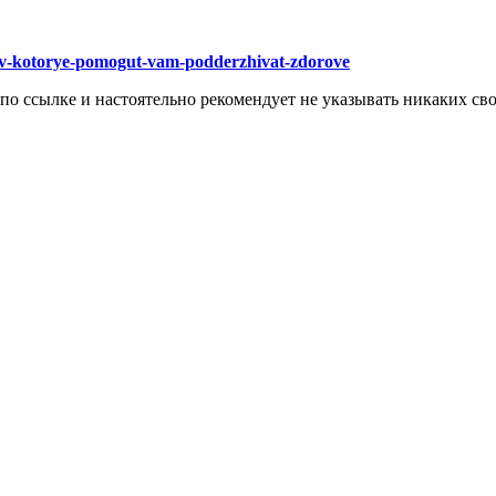
ktov-kotorye-pomogut-vam-podderzhivat-zdorove
 по ссылке и настоятельно рекомендует не указывать никаких с