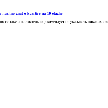
hto-nuzhno-znat-o-kvartire-na-10-etazhe
 по ссылке и настоятельно рекомендует не указывать никаких с