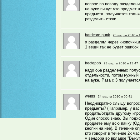
вопрос по поводу разделени
на ауке пишут что предмет 
предмета. получается тольк
разделить стеки.
hardcore-punk
23 марта 2010 в 
я разделял через кнопочки,и
1 вещи,так не будет ошибок
hectepob
23 марта 2010 в 13:47
надо оба разделенных полус
отдельности, потом нужный 
на ауке. Раза с 3 получается
weids
24 марта 2010 в 00:41
Неоднократно слышу вопрос:
предметы? (Например, у вас
продать/отдать другому игр
Один способ знаю. Вы подхо
продаете ему всю пачку (О
кнопки на неё). В течение о
кто говорит в течение 2х ча
у вендора во вкладке "Выку