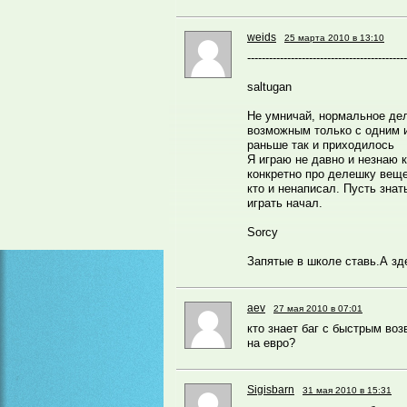
weids
25 марта 2010 в 13:10
--------------------------------------------
saltugan
Не умничай, нормальное де
возможным только с одним и
раньше так и приходилось
Я играю не давно и незнаю 
конкретно про делешку веще
кто и ненаписал. Пусть знать
играть начал.
Sorcy
Запятые в школе ставь.А зд
aev
27 мая 2010 в 07:01
кто знает баг с быстрым во
на евро?
Sigisbarn
31 мая 2010 в 15:31