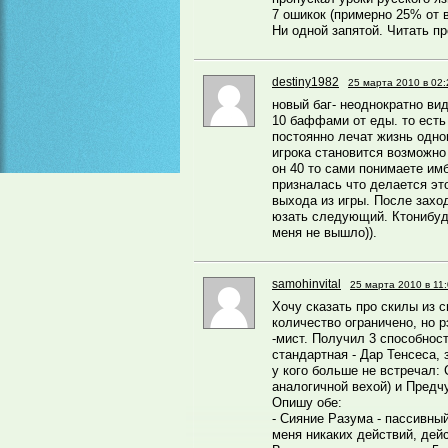
7 ошикок (примерно 25% от 
Ни одной запятой. Читать пр
destiny1982
25 марта 2010 в 02:
новый баг- неоднократно вид
10 баффами от еды. то есть
постоянно лечат жизнь одно
игрока становится возможно
он 40 то сами понимаете им
призналась что делается эт
выхода из игры. После захо
юзать следующий. Ктонибуд
меня не вышло)).
samohinvital
25 марта 2010 в 11
Хочу сказать про скилы из с
количество ограничено, но 
-мист. Получил 3 способнос
стандартная - Дар Тенсеса, 
у кого больше не встречал: 
аналогичной вехой) и Предч
Опишу обе:
- Сияние Разума - пассивны
меня никаких действий, дей