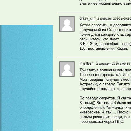
элите - её моментально вын
crazy_clir
2 февраля 2010 в 00:3
Хотел спросить, о дополнит
получаемой из Старого свитк
понял длся каждого классар
отпишитесь, кто знает.
З.Ы.: Зем, волшебник - неви
10с, востановления ~1мин.
IntellBen
2 февраля 2010 в 09:35
Три свитка волшебником по
Теннеса (воскрешалка), Исхо
Мой товарищ получил вмест
Астральную стрелу. Так что 
случайно выпадают из свитк
По поводу секретов. Я счита
багами))) Вот если б было з
определенные "отмычки"-хит
интереснее. А так.... Плох
нельзя разделить вещи, вот
перепродажа через НПС.