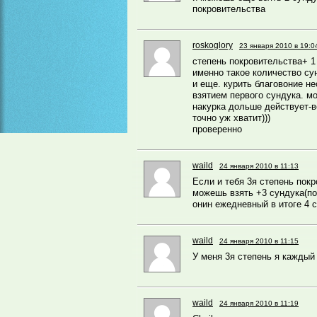
покровительства
roskoglory
23 января 2010 в 19:0
степень покровительства+ 1 
именно такое количество су
и еще. курить благовоние 
взятием первого сундука. м
накурка дольше действует-в
точно уж хватит)))
проверенно
waild
24 января 2010 в 11:13
Если и тебя 3я степень пок
можешь взять +3 сундука(по
онин ежедневный в итоге 4 
waild
24 января 2010 в 11:15
У меня 3я степень я каждый
waild
24 января 2010 в 11:19