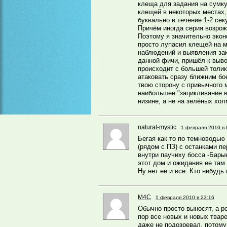
клеща для задания на сумку
клещей в некоторых местах
буквально в течение 1-2 сек
Причём иногда серия возрож
Поэтому я значительно экон
просто лупасил клещей на м
наблюдений и выявления за
данной фичи, пришёл к выво
происходит с большей толик
атаковать сразу ближним бо
твою сторону с привычного 
наибольшее "зацикливание 
низине, а не на зелёных хол
natural-mystic
1 февраля 2010 в 
Бегая как то по темноводью
(рядом с ПЗ) с останками п
внутри паучиху босса -Бары
этот дом и ожидания ее там
Ну нет ее и все. Кто нибуд
M4C
1 февраля 2010 в 23:16
Обычно просто выносят, а ре
пор все новых и новых твар
даже не подозревал, потому