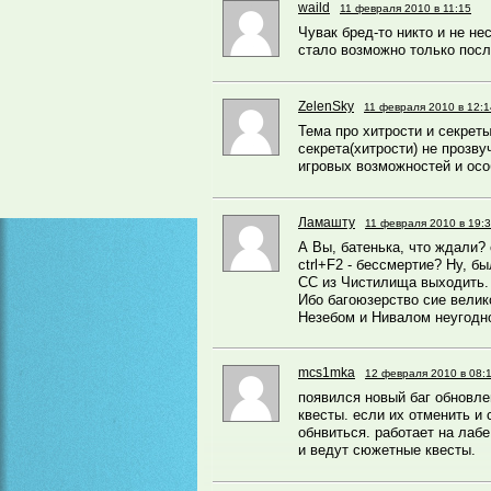
waild
11 февраля 2010 в 11:15
Чувак бред-то никто и не не
стало возможно только после
ZelenSky
11 февраля 2010 в 12:1
Тема про хитрости и секреты
секрета(хитрости) не прозв
игровых возможностей и осо
Ламашту
11 февраля 2010 в 19:
А Вы, батенька, что ждали? c
ctrl+F2 - бессмертие? Ну, бы
СС из Чистилища выходить. 
Ибо багоюзерство сие велико
Незебом и Нивалом неугодн
mcs1mka
12 февраля 2010 в 08:
появился новый баг обновле
квесты. если их отменить и 
обнвиться. работает на лабе
и ведут сюжетные квесты.