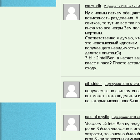
crazy_clir
2 февраля 2010 в 12:3
Ну с новым патчем обещаю
возможность разделения. А,
свитков, то тут не все так п
инфа что все некры Зем пол
мертвым.
Соответственно я думаю, чт
это невозможный идиотизм..
получаещего невидимость и 
делится опытом:)))
З.Ы.: 2IntellBen, а насчет в
класс и раса? Просто астра
сходу...
eil_strider
2 февраля 2010 в 23:3
получаемые по свиткам спо
вот может ктото поделится 
на которых можно понабиват
natural-mystic
3 февраля 2010 в 
Уважаемый IntellBen ну под
(если б было заложено в иг
хитрости, то конечно было б
игру были заложены отмычки