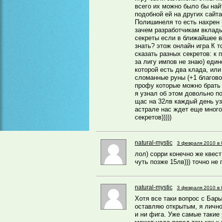
всего их можно было бы найт
подобной ей на других сайта
Полишинеля то есть нахрен 
зачем разработчикам вклады
секреты если в ближайшее в
знать? этож онлайн игра К т
сказать разных секретов: к 
за лигу импов не знаю) еди
которой есть два клада, или
сломанные руны (+1 благово
профу которые можно брать 
я узнал об этом довольно по
щас на 32лв каждый день уз
астрале нас ждет еще много
секретов)))))
natural-mystic
3 февраля 2010 в 
лол) сорри конечно же квест
чуть позже 15лв))) точно не
natural-mystic
3 февраля 2010 в 
Хотя все таки вопрос с Бар
оставляю открытым, я лично
и ни фига. Уже самые такие