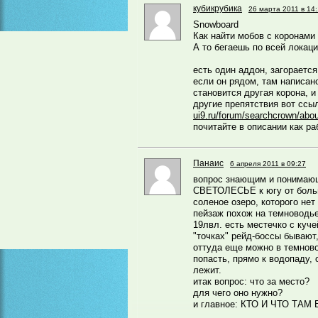
кубикрубика
26 марта 2011 в 14
Snowboard
Как найти мобов с коронами
А то бегаешь по всей локац
есть один аддон, загорается
если он рядом, там написано
становится другая корона, и
другие препятствия вот ссы
ui9.ru/forum/searchcrown/abou
почитайте в описании как ра
Панаис
6 апреля 2011 в 09:27
вопрос знающим и понимающ
СВЕТОЛЕСЬЕ к югу от больш
соленое озеро, которого нет 
пейзаж похож на темноводье
19лвл. есть местечко с куче
"точках" рейд-боссы бывают,
оттуда еще можно в темнов
попасть, прямо к водопаду, 
лежит.
итак вопрос: что за место?
для чего оно нужно?
и главное: КТО И ЧТО ТАМ