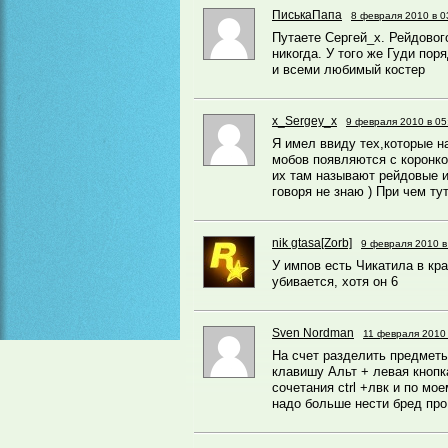
ПиськаПапа
8 февраля 2010 в 0
Путаете Сергей_х. Рейдовог
никогда. У того же Гуди поря
и всеми любимый костер
x_Sergey_x
9 февраля 2010 в 05
Я имел ввиду тех,которые н
мобов появляются с коронко
их там называют рейдовые и
говоря не знаю ) При чем тут
nik gtаsа[Zorb]
9 февраля 2010 в
У импов есть Чикатила в кр
убивается, хотя он 6
Sven Nordman
11 февраля 2010 
На счет разделить предметы
клавишу Альт + левая кнопка
сочетания ctrl +лвк и по мо
надо больше нести бред про 