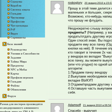
Скакуны
roskoglory
20 января 2010 в 15:0
Корабли
Прошу в этой теме делится 
Система опыта
маленьких и больших, секретах
Гильдии
Возможно, кто-нибудь напише
Чистилище
что прошу не флудить.
Профессии
_________________________
Чат-команды
Неоднократно слышу вопро
PvP
предметы?
(Например, у ва
Видео
продать/отдать другому игр
Скриншоты
Один способ знаю. Вы подхо
База знаний
продаете ему всю пачку (О
кнопки на неё). В течение о
Руководства
кто говорит в течение 2х ча
Умения и Способности
у вендора во вкладке "Выку
Задания
всю пачку, вы можете выкуп
Тайны Мира
(или что угодно) по одной 
Предметы
алгоритм:
NPC и Мобы
1.Продаем пачку вендору
Карты
2.Выкупаем необходимое ко
Профили игроков
вкладке ВЫКУП
Гильдии
3.Отдаем/продаем другому 
Файлы
4.Оставшую часть выкупаем
Обновления
себя.
Форум
Рамки для постеров
производятся
Adamsoff
21 января 2010 в 06:54
из анодированного алюминиего
Спасибо - выручил
читы на 1701 A.D.
профиля,
,