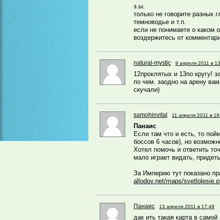
з.ы.
только не говорите разных г
темноводье и т.п.
если не понимаете о каком о
воздержитесь от комментари
natural-mystic
9 апреля 2011 в 1
12проклятых и 13по кругу! з
по чем. заодно на арену ва
скучали)
samohinvital
11 апреля 2011 в 16
Панаис
Если там что и есть, то пой
боссов 6 часов), но возможн
Хотел помочь и ответить точ
мало играет видать, придет
За Империю тут показано пр
allodov.net/maps/svetlolesie.
Панаис
13 апреля 2011 в 17:49
дак ить такая карта в самой 