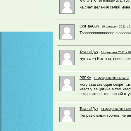
R-0-D-1-K
10 февраля 2011 в 23:
на счёт деления зелий мона
ColtTheGun
10 февраля 2011 в 2
Toooooooooooooooo sloooooo
ТемныйДух
11 февраля 2011 в 0
Бугага =) Вот оно, новое по
PSPKA
12 февраля 2011 в 14:33
могу сказать один секрет...
квест у вещагина а там квес
покровитеоьство первой ступ
ТемныйДух
14 февраля 2011 в 0
Неправильный тролль, не ин