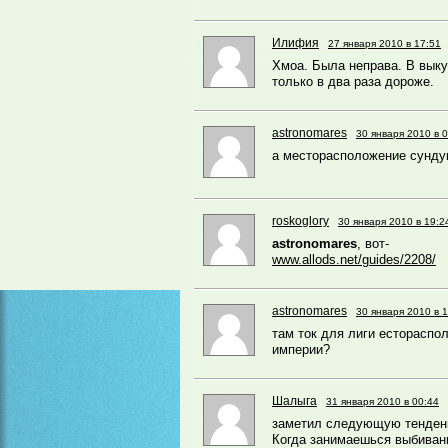
Илифия
27 января 2010 в 17:51
Хмоа. Была неправа. В выкуп
только в два раза дороже.
astronomares
30 января 2010 в 
а месторасположение сунду
roskoglory
30 января 2010 в 19:2
astronomares
, вот-
www.allods.net/guides/2208/
astronomares
30 января 2010 в 
там ток для лиги естораспо
империи?
Шалыга
31 января 2010 в 00:44
заметил следующую тенден
Когда занимаешься выбиван