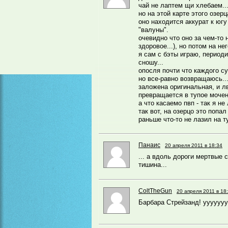
чай не лаптем щи хлебаем..
но на этой карте этого озерц
оно находится аккурат к югу
"валуны".
очевидно что оно за чем-то
здоровое...), но потом на не
я сам с бэты играю, период
сношу...
опосля почти что каждого су
но все-равно возвращаюсь...
заложена оригинальная, и лв
превращается в тупое мочен
а что касаемо пвп - так я не
так вот, на озерцо это попал
раньше что-то не лазил на ту
Панаис
20 апреля 2011 в 18:34
... а вдоль дороги мертвые с
тишина...
ColtTheGun
20 апреля 2011 в 18
Барбара Стрейзанд! ууууу