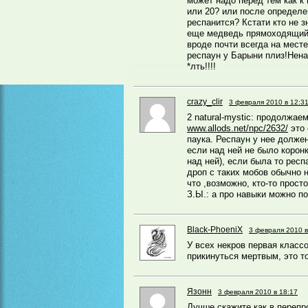
может надо перед тем как к 
или 20? или после определе
респанится? Кстати кто не з
еще медведь прямоходящий 
вроде почти всегда на месте
респаун у Барыни плиз!Нена
*лть!!!!
crazy_clir
3 февраля 2010 в 12:3
2 natural-mystic: продолжае
www.allods.net/npc/2632/
это 
паука. Респаун у нее долже
если над ней не было коронк
над ней), если была то респа
дроп с таких мобов обычно н
что ,возможно, кто-то прост
З.Ы.: а про навыки можно по
Black-PhoeniX
3 февраля 2010 в
У всех некров первая классо
прикинуться мертвым, это т
Язонн
3 февраля 2010 в 18:17
Лучше скажите как в перепр