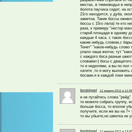
местах, в темноводье в неп
болота паучиха сидит, на о
21го находится, у дуба, око
заметна. Такие боссы ожив
боссы с 15го лвла) те кто н
раза, к примеру "нестор мах
старой площади в одному до
каждые 4 часа. с таких босс
каким нибудь словом,с бары
Тенет" "какое-нибудь слово 
упало чаша желчи, тут "как
с каждого боса разные шмот
словами=) босы с двацатого
то и неделями, а вы по пол ч
хатите ,то я могу выложить 
босами,я в каждой локе мин
]prototype[
12 января 2011 в 12:5
и не пугайтесь слова "рейд"
то можете собрать группу, е
больше босса, то вполне убь
получите, если же вы на 7+
то вы убьете,но шмотка не у
]prototype[
12 января 2011 в 13:0