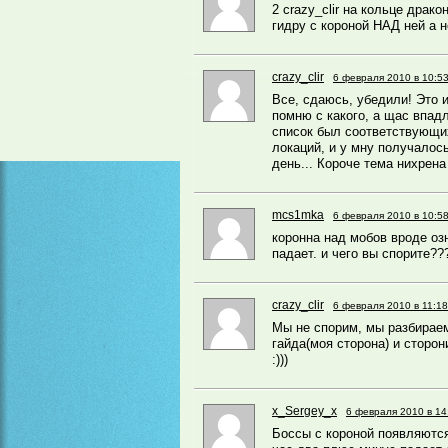
2 crazy_clir на кольце драко
гидру с короной НАД ней а не
crazy_clir
6 февраля 2010 в 10:5
Все, сдаюсь, убедили! Это и
помню с какого, а щас впад
список был соответствующи
локаций, и у мну получалось
день... Короче тема нихрена 
mcs1mka
6 февраля 2010 в 10:5
коронна над мобов вроде оз
падает. и чего вы спорите??
crazy_clir
6 февраля 2010 в 11:18
Мы не спорим, мы разбирае
гайда(моя сторона) и сторо
:)))
x_Sergey_x
6 февраля 2010 в 14
Боссы с короной появляются