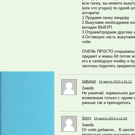
всю пачку, вы можете выкуп
(или что угодно) по одной 
алгоритм:
1.Продаем пачку вендору
2.Выкупаем необходимое ко
вкладке ВЫКУП
3.Отдаем/продаем другому 
4.Оставшую часть выкупаем
себя.
ОЧЕНЬ ПРОСТО открываеш с
предмет и жмеш Alt потом 
его в свободную ячейку и бу
захочеш поделить предметов
saltugan
24 марта 2010 в 01:21
2weids
Не умничай, нормальное де
возможным только с одним и
раньше так и приходилось
Sorcy
24 марта 2010 в 12:43
2weids
От себя добавлю... В школе
пропускал уроки русского яз