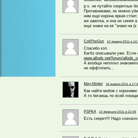
p.s. не путайте секретных б
Противниками, их можно убит
ним еще корона яркая стоит,
же шмотка, и она не синяя а
еще знаки на кв "знаки на (
ColtTheGun
12 января 2011 в 14
Спасибо кэп.
Кагбэ описывали уже. Если 
www.allods.net/forum/allods_o
А вообще неплохо знакомит
не оффтопить...
May Allister
18 января 2011 в 17:
Как найти мобов с коронами
А то бегаешь по всей локац
PSPKA
10 февраля 2011 в 22:06
Есть секрет!!! Надо сначало