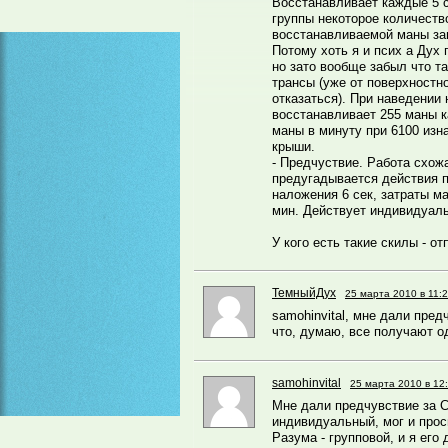
Восстанавливает каждые 5 
группы некоторое количеств
восстанавливаемой маны зав
Потому хоть я и псих а Дух
но зато вообще забыл что та
трансы (уже от поверхностно
отказаться). При наведении 
восстанавливает 255 маны к
маны в минуту при 6100 изн
крыши.
- Предчуствие. Работа схож
предугадывается действия 
наложения 6 сек, затраты м
мин. Действует индивидуаль
У кого есть такие скилы - о
ТемныйДух
25 марта 2010 в 11:
samohinvital, мне дали предч
что, думаю, все получают о
samohinvital
25 марта 2010 в 12
Мне дали предчувствие за С
индивидуальный, мог и прос
Разума - групповой, и я его