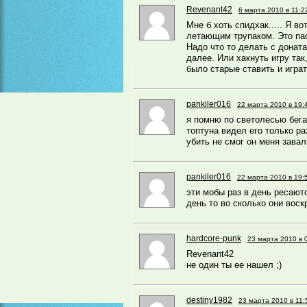
Revenant42
6 марта 2010 в 11:2
Мне б хоть спидхак..... Я в
летающим трупаком. Это пас
Надо что то делать с доната
далее. Или хакнуть игру та
было старые ставить и играт
pankiler016
22 марта 2010 в 19:
я помню по светолесью бега
топтуна видел его только р
убить не смог он меня зава
pankiler016
22 марта 2010 в 19:
эти мобы раз в день ресаютс
день то во сколько они вос
hardcore-punk
23 марта 2010 в 
Revenant42
не один ты ее нашел ;)
destiny1982
23 марта 2010 в 11: