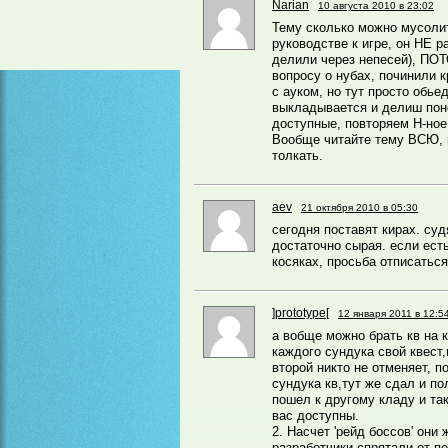
Narian
10 августа 2010 в 23:02
Тему сколько можно мусоли
руководстве к игре, он НЕ р
делили через непесей), ПОТО
вопросу о нубах, починили 
с ауком, но тут просто обье
выкладывается и делиш по
доступные, повторяем Н-ное
Вообще читайте тему ВСЮ, 
толкать.
aev
21 октября 2010 в 05:30
сегодня поставят кирах. суд
достаточно сырая. если ест
косяках, просьба отписаться
]prototype[
12 января 2011 в 12:5
а вобще можно брать кв на к
каждого сундука свой квест
второй никто не отменяет, п
сундука кв,тут же сдал и п
пошел к другому кладу и та
вас доступны.
2. Насчет 'рейд боссов' они 
разработчики спрятали от п