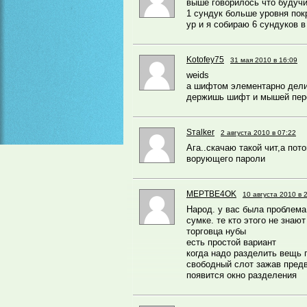
выше говорилось что будучи
1 сундук больше уровня покро
ур и я собираю 6 сундуков в
Kotofey75
31 мая 2010 в 16:09
weids
а шифтом элементарно дели
держишь шифт и мышей пере
Sтаlker
2 августа 2010 в 07:22
Ага..скачаю такой чит,а пот
ворующего пароли
MEPTBE4OK
10 августа 2010 в 
Народ. у вас была проблема
сумке. те кто этого не знаю
торговца нубы
есть простой вариант
когда надо разделить вещь 
свободный слот зажав предв
появится окно разделения