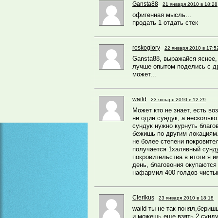
Gansta88
21 января 2010 в 18:28
офигенная мысль...
продать 1 отдать стек
roskoglory
22 января 2010 в 17:5
Gansta88, выражайся яснее,
лучше опытом поделись с д
может...
waild
23 января 2010 в 12:29
Может кто не знает, есть во
не один сундук, а несколько
сундук нужно курнуть благо
бежишь по другим локациям.
не более степени покровите
получается 1халявный сунд
покровительства в итоги я 
день, благовония окупаются
нафармил 400 голдов чисты
Clerikus
23 января 2010 в 18:18
waild ты не так понял,бериш
и можешь еще взять 2 сунду