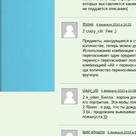
которых выставляется каки
не поддается описанию(
Язонн
4 февраля 2010 в 14:02
2 crazy_clir: Уже ;)
Предметы, находящиеся в с
количестве, теперь можно д
Использование комбинации «
перетаскивает один предмет 
перенос» перетаскивает пол
комбинацией «Alt + перенос
где количество переносимы
вручную.
crazy_clir
4 февраля 2010 в 23:0
2 я_убил_Билла : корона до
кго портретом. Эти мобы поя
2 Язонн : я рад, что ты дожд
З.Ы.: продожаем вывешивать 
пожалуста:)))
tagir-gilyazov
6 февраля 2010 в 