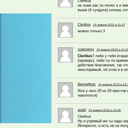
Clerikus
не знаю как ты понял а я им
выше (4 сундука) хочешь хо
Clerikus
24 января 2010 в 11:27
можно только 3
roskoglory
24 января 2010 в 11:4
Clerikus
? либо у тебя втора
(проверь), либо ты по врем
действие благовония, так чт
неоспоримый, об этом и в о
ВиллиФокс
24 января 2010 в 15:
Или у него 20 из 20 квестов 
накололся)
waild
24 января 2010 в 15:46
Clerikus
Ну и упрямый же ты надо в
Интересно, а есть кв на пол