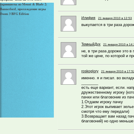
скриншоты из Mount & Blade 2:
Bannerlord
прохождение игры
,
Doom 3 BFG Edition
Илифия
21 января 2010 в 12:53
выкупается в три раза дороже
ТемныйДух
21 января 2010 в 14:
не, в три раза дороже это в
той же цене, по которой и пр
roskoglory
21 января 2010 в 17:5
именно. я и писал. во вкла
________
есть еще вариант, если. на
дружественному игроку (кот
пачки или благовоние из пач
1.Отдаем игроку пачку
2.Этот игрок выпивает зелье
смотря что ему передали)
3.Возвращает вам назад пачк
благовоний) но одно меньше