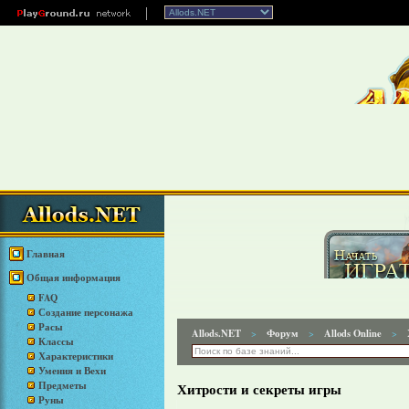
Главная
Общая информация
FAQ
Создание персонажа
Расы
Allods.NET
Форум
Allods Online
>
>
>
Классы
Характеристики
Умения и Вехи
Предметы
Хитрости и секреты игры
Руны