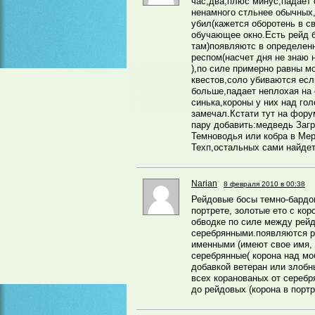
час,два,плюс минус,падает 
ненамного стльнее обычных,
убил(кажется оборотень в с
обучающее окно.Есть рейд б
там)появляютс в определен
респом(насчет дня не знаю н
),по силе примерно равны м
квестов,соло убиваются есл
больше,падает неплохая на 
синька,короны у них над го
замечал.Кстати тут на фору
пару добавить:медведь Загр
Темноводья или кобра в Мер
Техп,остальных сами найдете
Narian
8 февраля 2010 в 00:38
Рейдовые босы темно-бардов
портрете, золотые ето с кор
обводке по силе между рей
серебрянными.появляются ра
именными (имеют свое имя, 
серебрянные( корона над моб
добавкой ветеран или злобны
всех коранованых от серебр
до рейдовых (корона в портр