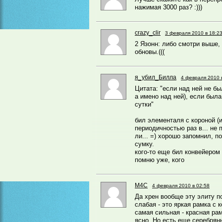
нажимая 3000 раз? :)))
crazy_clir
3 февраля 2010 в 18:2
2 Язонн: либо смотри выше
обновы.(((
я_убил_Билла
4 февраля 2010 
Цитата: "если над ней не бы
а имено над ней), если была
сутки"
бил элементаля с короной (и
периодичностью раз в... не 
ли... =) хорошо запомнил, п
сумку.
кого-то еще бил конвейером 
помню уже, кого
M4C
4 февраля 2010 в 02:58
Да хрен вообще эту элиту по
слабая - это яркая рамка с 
самая сильная - красная рам
ясно. Но есть еще серебрян