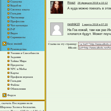
Скакуны
Roazi
28 февраля 2019 в 10:12
Корабли
А куда можно поехать в это
Система опыта
Гильдии
Чистилище
Профессии
neshik10
1 марта 2019 в 07:20
Чат-команды
PvP
На Гоа езжай, там как раз И
Видео
хлопатся будут. Может поуч
Скриншоты
База знаний
Cсылка на эту страницу:
BBcode:
Руководства
Умения и Способности
Задания
Тайны Мира
Предметы
NPC и Мобы
Карты
Профили игроков
Гильдии
Файлы
Обновления
Форум
скачать Последняя воля
,
Шерлока Холмса бесплатно
,