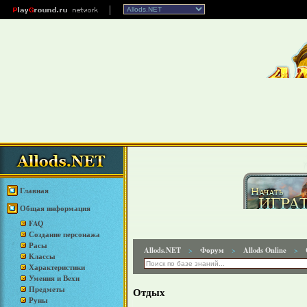
Главная
Общая информация
FAQ
Создание персонажа
Расы
Allods.NET
Форум
Allods Online
>
>
>
Классы
Характеристики
Умения и Вехи
Предметы
Отдых
Руны