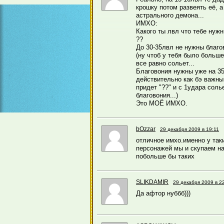
крошку потом развеять её, а
астрального демона...
ИМХО:
Какого ты лвл что тебе нужн
??
До 30-35лвл не нужны благо
(ну чтоб у тебя было больше
все равно сольет...
Благовония нужны уже на 35+
действительно как бэ важны
придет "??" и с 1удара соль
благовония...)
Это МОЁ ИМХО.
bOzzar
29 декабря 2009 в 19:11
отличное имхо.именно у так
персонажей мы и скупаем на
побольше бы таких
SLIKDAMIR
29 декабря 2009 в 2
Да афтор нуббб)))