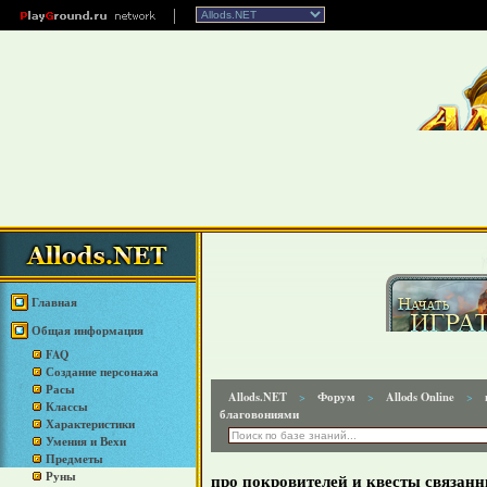
Главная
Общая информация
FAQ
Создание персонажа
Расы
Allods.NET
Форум
Allods Online
>
>
>
Классы
благовониями
Характеристики
Умения и Вехи
Предметы
Руны
про покровителей и квесты связан