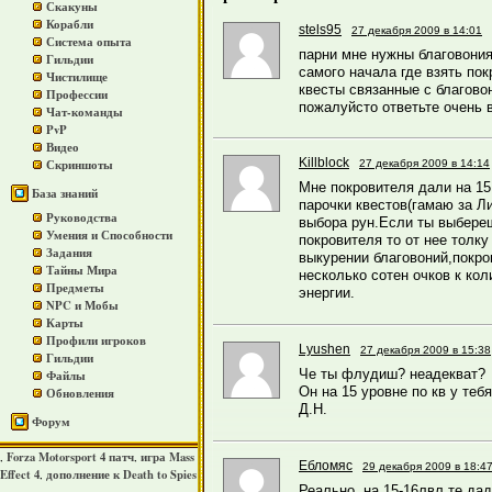
Скакуны
Корабли
stels95
27 декабря 2009 в 14:01
Система опыта
парни мне нужны благовония
Гильдии
самого начала где взять пок
Чистилище
квесты связанные с благовониями!
Профессии
пожалуйсто ответьте очень важн
Чат-команды
PvP
Видео
Killblock
Скриншоты
27 декабря 2009 в 14:14
Мне покровителя дали на 1
База знаний
парочки квестов(гамаю за Л
Руководства
выбора рун.Если ты выбереш
Умения и Способности
покровителя то от нее толку
Задания
выкурении благовоний,покро
Тайны Мира
несколько сотен очков к кол
Предметы
энергии.
NPC и Мобы
Карты
Профили игроков
Lyushen
27 декабря 2009 в 15:38
Гильдии
Че ты флудиш? неадекват?
Файлы
Он на 15 уровне по кв у теб
Обновления
Д.Н.
Форум
Forza Motorsport 4 патч
игра Mass
,
,
Ебломяс
29 декабря 2009 в 18:4
Effect 4
дополнение к Death to Spies
,
Реально, на 15-16лвл те дад