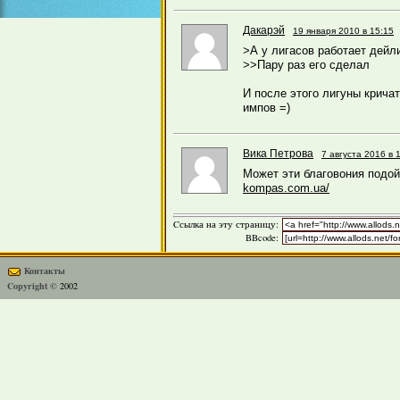
Дакарэй
19 января 2010 в 15:15
>А у лигасов работает дейл
>>Пару раз его сделал
И после этого лигуны крича
импов =)
Вика Петрова
7 августа 2016 в 
Может эти благовония подо
kompas.com.ua/
Cсылка на эту страницу:
BBcode:
Контакты
Copyright ©
2002