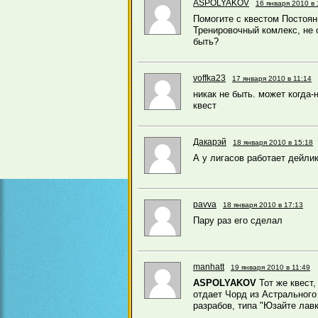
ASPOLYAKOV
16 января 2010 в 
Помогите с квестом Постоян
Тренировочный комлекс, не 
быть?
voffka23
17 января 2010 в 11:14
никак не быть. может когда-
квест
Дакарэй
18 января 2010 в 15:18
А у лигасов работает дейли
pavva
18 января 2010 в 17:13
Пару раз его сделал
manhatt
19 января 2010 в 11:49
ASPOLYAKOV
Тот же квест,
отдает Чорд из Астрального
разрабов, типа "Юзайте лавк