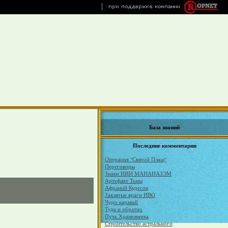
База знаний
Последние комментарии
Операция "Святой Плащ"
Переговоры
Знаки НИИ МАНАНАЗЭМ
Артефакт Тьмы
Афраний Кудесов
Заклятые враги ИВО
Чудо-каравай
Туда и обратно
Путь Храмовника
Строительство астрального