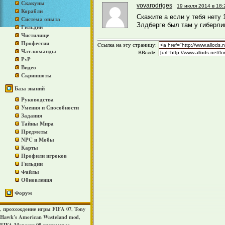
Скакуны
vovarodriges
19 июля 2014 в 18:
Корабли
Скажите а если у тебя нету 
Система опыта
Злдберге был там у гиберли
Гильдии
Чистилище
Профессии
Cсылка на эту страницу:
Чат-команды
BBcode:
PvP
Видео
Скриншоты
База знаний
Руководства
Умения и Способности
Задания
Тайны Мира
Предметы
NPC и Мобы
Карты
Профили игроков
Гильдии
Файлы
Обновления
Форум
прохождение игры FIFA 07
Tony
,
,
Hawk's American Wasteland mod
,