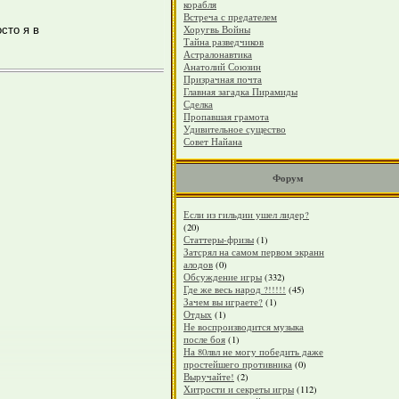
корабля
Встреча с предателем
сто я в
Хоругвь Войны
Тайна разведчиков
Астралонавтика
Анатолий Союзин
Призрачная почта
Главная загадка Пирамиды
Сделка
Пропавшая грамота
Удивительное существо
Совет Найана
Форум
Если из гильдии ушел лидер?
(20)
Статтеры-фризы
(1)
Затсрял на самом первом экранн
алодов
(0)
Обсуждение игры
(332)
Где же весь народ ?!!!!!
(45)
Зачем вы играете?
(1)
Отдых
(1)
Не воспроизводится музыка
после боя
(1)
На 80лвл не могу победить даже
простейшего противника
(0)
Выручайте!
(2)
Хитрости и секреты игры
(112)