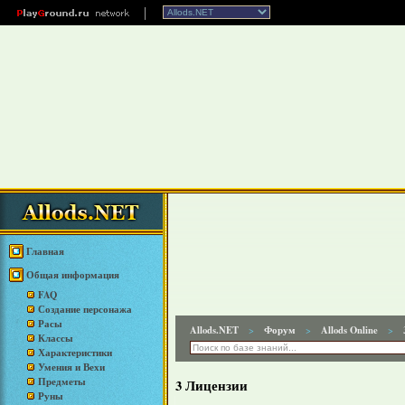
Главная
Общая информация
FAQ
Создание персонажа
Расы
Allods.NET
Форум
Allods Online
>
>
>
Классы
Характеристики
Умения и Вехи
Предметы
3 Лицензии
Руны