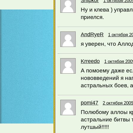
Shipkor
1 октября 2009
Ну и клева ) управ
приелся.
AndRyeR
1 октября 2
я уверен, что Алло
Krreedo
1 октября 200
А помоему даже есл
нововведений я на
астральных боев, а
pomi47
2 октября 2009
Полюбому аллоы кр
астральние битвы 
лутшый!!!!!