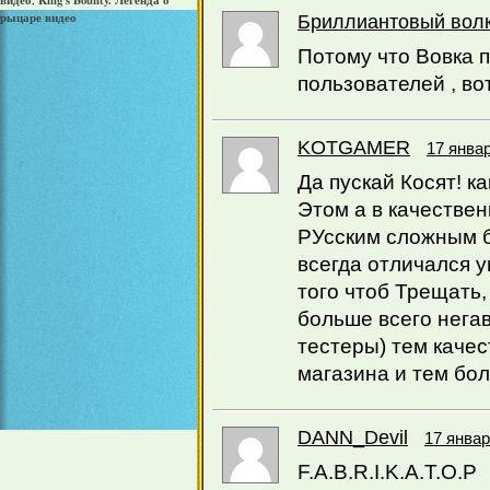
видео
King's Bounty. Легенда о
,
рыцаре видео
Бриллиантовый вол
Потому что Вовка п
пользователей , вот
KOTGAMER
17 январ
Да пускай Косят! 
Этом а в качествен
РУсским сложным б
всегда отличался у
того чтоб Трещать,
больше всего негав
тестеры) тем каче
магазина и тем бо
DANN_Devil
17 январ
F.A.B.R.I.K.A.T.O.P