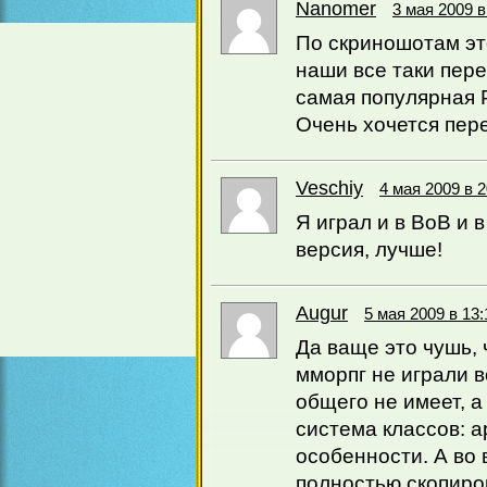
Nanomer
3 мая 2009 в
По скриношотам это
наши все таки пере
самая популярная 
Очень хочется пер
Veschiy
4 мая 2009 в 2
Я играл и в ВоВ и 
версия, лучше!
Augur
5 мая 2009 в 13:
Да ваще это чушь, 
мморпг не играли в
общего не имеет, а
система классов: а
особенности. А во 
полностью скопиров