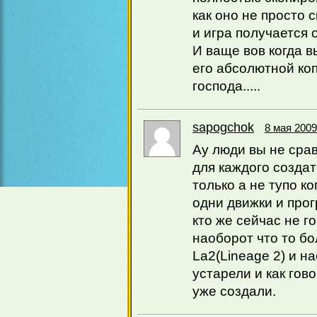
как оно не просто 
и игра получается 
И ваще вов когда в
его абсолютной коп
господа.....
sapogchok
8 мая 2009
Ау люди вы не сра
для каждого создат
только а не тупо к
одни движки и прог
кто же сейчас не г
наоборот что то б
La2(Lineage 2) и н
устарели и как гов
уже создали.