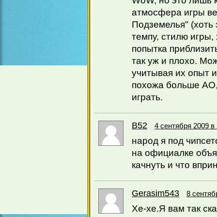
WoW, но это лишь 
атмосфера игры ве
Подземелья" (хоть 
темпу, стилю игры,
попытка приблизит
так уж и плохо. Мо
учитывая их опыт и
похожа больше АО, 
играть.
B52
4 сентября 2009 в 
народ я под чипсет
на официалке объяв
качнуть и что впри
Gerasim543
8 сентяб
Хе-хе.Я вам так с