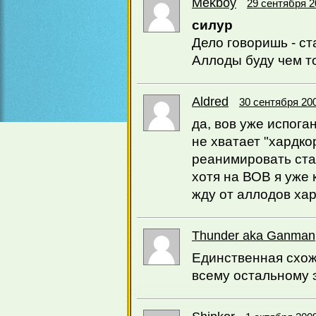
Mekboy
29 сентября 2
силур
Дело говоришь - с
Аллоды буду чем то
Aldred
30 сентября 200
да, вов уже испога
не хватает "хардко
реанимировать стар
хотя на ВОВ я уже 
жду от аллодов хард
Thunder aka Ganman
Единственная схож
всему остальному 