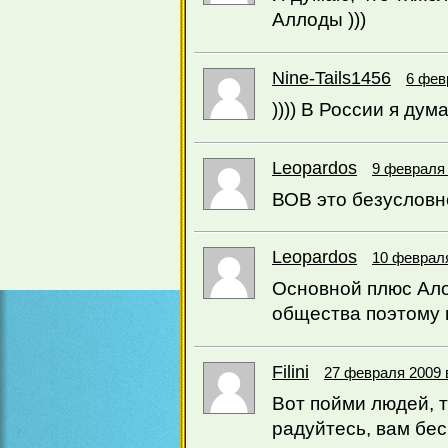
Аллоды )))
Nine-Tails1456
6 фев
)))) В России я дум
Leopardos
9 февраля 
ВОВ это безусловно
Leopardos
10 февраля
Основной плюс Ало
общества поэтому 
Filini
27 февраля 2009 
Вот пойми людей, т
радуйтесь, вам бес