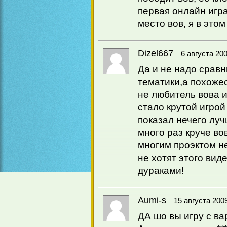
первая онлайн игра
место вов, я в этом
Dizel667
6 августа 200
Да и не надо срав
тематики,а похоже
не любитель вова и
стало крутой игрой 
показал нечего луч
много раз круче в
многим проэктом не
не хотят этого вид
дураками!
Aumi-s
15 августа 2009
ДА шо вы игру с ва