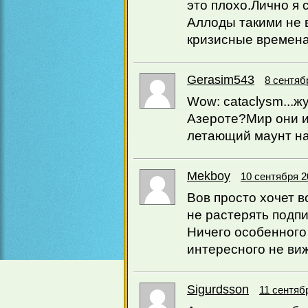
это плохо.Лично я 
Аллоды такими не в
кризисные времена
Gerasim543
8 сентяб
Wow: cataclysm...ж
Азероте?Мир они из
летающий маунт на
Mekboy
10 сентября 2
Вов просто хочет в
не растерять подпи
Ничего особенного 
интересного не ви
Sigurdsson
11 сентяб