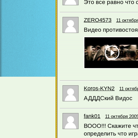
Это все равно что 
ZERO4573
11 октября
Видео противосто
Koros-KYN2
11 октяб
АДДДСкий Видос
fank01
11 октября 2009
ВООО!!! Скажите чт
определить что игр