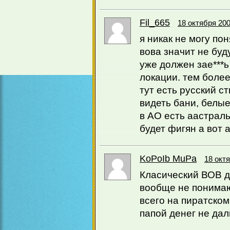
Fil_665
18 октября 200
я никак не могу по
вова значит не буду
уже должен зае***ь
локации. тем более
тут есть русский с
видеть бани, белые
в АО есть аастрал
будет фигян а вот 
KoPoIb MuPa
18 октя
Класический ВОВ д
вообще не понимаю
всего на пиратско
папой денег не дал