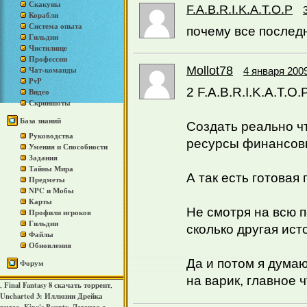
Скакуны
F.A.B.R.I.K.A.T.O.P
Корабли
Система опыта
почему все последн
Гильдии
Чистилище
Профессии
Mollot78
Чат-команды
4 января 2009
PvP
2 F.A.B.R.I.K.A.T.O.
Видео
Скриншоты
База знаний
Создать реально ч
Руководства
ресурсы финансовы
Умения и Способности
Задания
Тайны Мира
А так есть готовая
Предметы
NPC и Мобы
Карты
Не смотря на всю п
Профили игроков
Гильдии
сколько другая ист
Файлы
Обновления
Да и потом я дума
Форум
на варик, главное 
Final Fantasy 8 скачать торрент
,
,
Uncharted 3: Иллюзии Дрейка