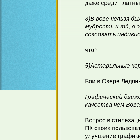
даже среди платны
3)В вове нельзя б
мудрость и тд, в 
создовать индиви
что?
5)Астарьльные кор
Бои в Озере Ледян
Графический движ
качества чем Вова
Вопрос в стилезаци
ПК своих пользоват
улучшение графики