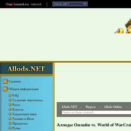
Главная
Общая информация
FAQ
Создание персонажа
Расы
Allods.NET
Форум
Allods Online
>
>
>
Классы
Характеристики
Умения и Вехи
Предметы
Аллоды Онлайн vs. World of WarCra
Руны