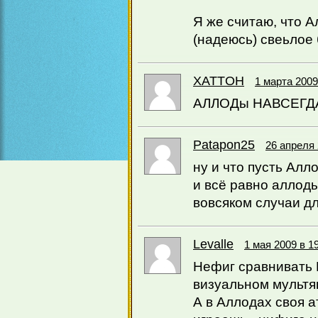
Я же считаю, что А
(надеюсь) свеьлое
XATTOH
1 марта 2009
АЛЛОДы НАВСЕГДА !!
Patapon25
26 апреля 
ну и что пусть Алло
и всё равно аллод
вовсяком случаи для
Levalle
1 мая 2009 в 1
Нефиг сравнивать В
визуальном мультя
А в Аллодах своя 