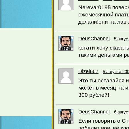
Nerevar0195 повер
ежемесячной платы!
делали!они на лавк
DeusChannel
5 авгус
кстати хочу сказат
такими деньгами р
Dizel667
5 августа 200
Это ты оставайся 
может в месяц на и
300 рублей!
DeusChannel
6 авгус
Если говорить о Ст
победит вов, её кл