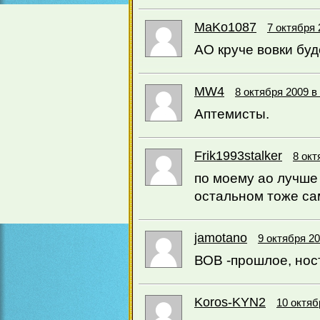
MaKo1087
7 октября 
АО круче вовки буд
MW4
8 октября 2009 в
Аптемисты.
Frik1993stalker
8 окт
по моему ао лучше 
остальном тоже са
jamotano
9 октября 20
ВОВ -прошлое, нос
Koros-KYN2
10 октяб