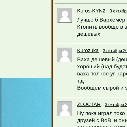
Koros-KYN2
3 октябр
Лучше б Вархемер 
Ктонить вообще в в
дешевых
Kurozuka
3 октября 20
Ваха дешевый (деш
хороший (над будет
ваха полное уг нар
т.д
Вообщем сырой и 
ZLOCTAR
3 октября 2
Ну пока играл токо
друзей с ВоВ, и он