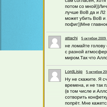
сам согласен, хотя
потом со мной))Лич
лучше ВоВ да и Л2 
может убить ВоВ и 
пофиг))Мне главное
аttachi
5 октября 2009 
не ломайте голову
с разной атмосфер
миром.Так что Алло
LordLisiq
5 октября 20
Ну не скажите. Я 
времена, и не так 
(в том числе и Алло
сотворить конфетку
попрёт. Мне кажетс