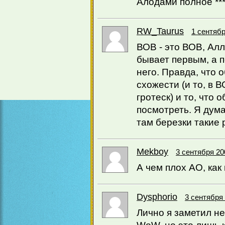
Алодами полное ***
RW_Taurus
1 сентябр
ВОВ - это ВОВ, Алл
бывает первым, а п
него. Правда, что 
схожести (и то, в 
гротеск) и то, что
посмотреть. Я дума
там березки такие 
Mekboy
3 сентября 20
А чем плох АО, как 
Dysphorio
3 сентября 
Лично я заметил нек