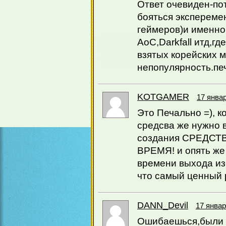
Ответ очевиден-по
бояться эксперемен
геймеров)и именно
AoC,Darkfall итд,г
взятых корейских м
непопулярность.пе
KOTGAMER
17 январ
Это Печально =), к
средсва же нужно 
создания СРЕДСТ
ВРЕМЯ! и опять ж
времени выхода из-
что самый ценный 
DANN_Devil
17 январ
Ошибаешься,были 