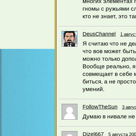
многих элементах 
гномы с ружьями сл
кто не знает, это т
DeusChannel
1 авгус
Я считаю что не де
что вов может быть
можно только допол
Вообще реально, я 
совмещает в себе 
биться, а не прост
умений.
FollowTheSun
3 авгу
Думаю в нивале не 
Dizel667
5 августа 200