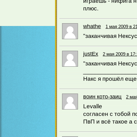
играешь - нифига н
плюс.
whathe
1 мая 2009 в 2
"заканчивая Нексус
justEx
2 мая 2009 в 17:
"заканчивая Нексус
________________
Накс я прошёл еще 
воин кото-заиц
2 мая
Levalle
согласен с тобой п
ПвП и всё такое а