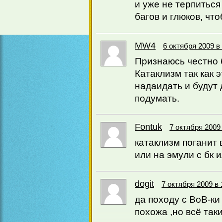
и уже не терпиться
багов и глюков, чт
MW4
6 октября 2009 в
Признаюсь честно б
Катаклизм так как 
надаидать и будут 
подумать.
Fontuk
7 октября 2009 
катаклизм поганит
или на эмули с бк 
dogit
7 октября 2009 в 
да походу с ВоВ-ки
похожа ,но всё так