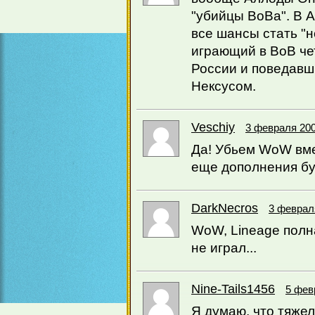
"убийцы ВоВа". В А
все шансы стать "
играющий в ВоВ че
России и поведавш
Нексусом.
Veschiy
3 февраля 200
Да! Убьем WoW вмес
еще дополнения буд
DarkNecros
3 февраля
WoW, Lineage полна
не играл...
Nine-Tails1456
5 фев
Я думаю, что тяжел