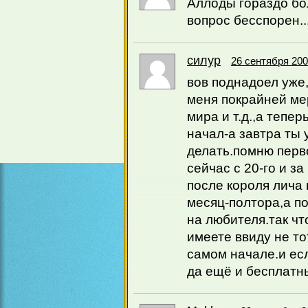
Аллоды гораздо бол
вопрос бесспорен..
силур
26 сентября 200
вов поднадоел уже,
меня покрайней ме
мира и т.д.,а тепер
начал-а завтра ты 
делать.помню перво
сейчас с 20-го и з
после короля лича
месяц-полтора,а п
на любителя.так чт
имеете ввиду не то
самом начале.и есл
да ещё и бесплатн