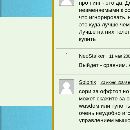
про пинг - это да.
невменяемыми к со
что игнорировать, 
это куда лучше че
Лучше на них телеп
купить
NeoStаlker
11 мая 200
Выйдет - сравним. 
Solonix
20 июня 2009 в
сори за оффтоп но 
может скажите за о
wasdом или тупо ты
очень неудобно игр
управлением мыш