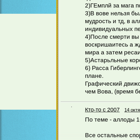
2)ГЕмплй за мага 
3)В вове нельзя б
мудрость и тд, в а
индивидуальных п
4)После смерти вы 
воскришаитесь а жд
мира а затем реса
5)Астарьльные кор
6) Расса Гиберлин
плане.
Графический движо
чем Вова, (время б
Кто-то с 2007
14 октя
По теме - аллоды 1
Все остальные спо