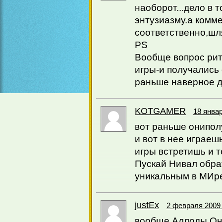
наоборот...дело в 
энтузиазму.а комм
соответственно,шл
PS
Вообще вопрос рит
игры-и получались 
раньше наверное д
KOTGAMER
18 январ
вот раньше онипол
и вот в нее играеш
игры встретишь и т
Пускай Нивал обра
уникальным в МИре
justEx
2 февраля 2009 
вообще Аллоды О