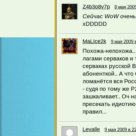
Z4b3o8v7p
8 мая 2009
Cейчас WoW очень 
xDDDDD
MaLIce2k
9 мая 2009 
Похожа-непохожа..
лагами серваков и
серваках русской В
абоненткой.. А что
ломанётся вся Рос
- судя по тому же
зашкаливает.. Оч н
пресекать идиотию
правил...
Levalle
9 мая 2009 в 2