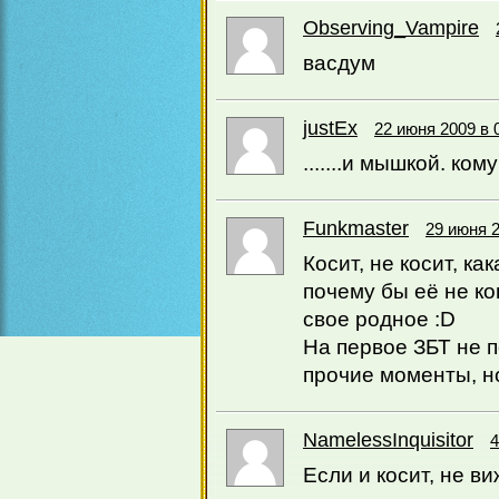
Observing_Vampire
васдум
justEx
22 июня 2009 в 
.......и мышкой. ком
Funkmaster
29 июня 2
Косит, не косит, к
почему бы её не ко
свое родное :D
На первое ЗБТ не п
прочие моменты, но
NamelessInquisitor
4
Если и косит, не в