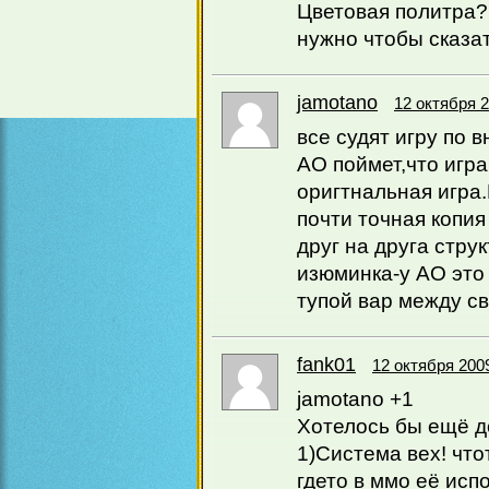
Цветовая политра?
нужно чтобы сказат
jamotano
12 октября 2
все судят игру по 
АО поймет,что игр
оригтнальная игра
почти точная копи
друг на друга стру
изюминка-у АО это
тупой вар между св
fank01
12 октября 2009
jamotano +1
Хотелось бы ещё д
1)Система вех! что
гдето в ммо её ис