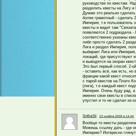
руководстве по квестам. На
разделить квесты на Лигу и
Думаю это реально сделать 
более грамотный - сделать 2
Империя, т.е пользователь 
квесты и видит там "Связата
появляются 2 подраздела - 
соответственно указаны кве
либл просто сделать 2 разд
Лига и раздел Империя, пол
выбирает Лига или Империя,
локаций, где присутствуют 
и выводятся на экоран квес
Это был первый способ. 2-о
- оставить всё, как есть, но 
фракции какой квест относи
с парой квестов на Плато К
(лига), т.е каждый квест под
Империя. Очень буду рад, а
именно свои квесты в списке
упустил и то не сделал из-з
SothaSil
23 ноября 2009 в 14:44
Вообще то квесты разделен
Можешь ссылку дать - где о
Империю? Интересно глянут