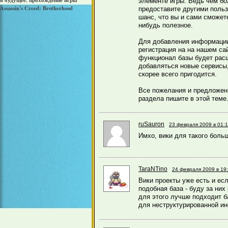
в будущее
прохождение игры
,
элементе игры. Ведь чем б
Assassin's Creed: Brotherhood
предоставите другими поль
шанс, что вы и сами сможет
нибудь полезное.
Для добавления информации
регистрация на на нашем са
функционал базы будет расш
добавляться новые сервисы,
скорее всего пригодится.
Все пожелания и предложени
раздела пишите в этой теме
ruSauron
23 февраля 2009 в 01:
Имхо, вики для такого боль
TaraNTino
24 февраля 2009 в 19
Вики проекты уже есть и ес
подобная база - буду за них
для этого лучше подходит б
для неструктурированной и