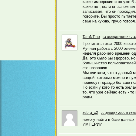
какие имперские и он уже бы
какие нет, если он запомни
записывал, что он проходил.
говорите. Вы просто пытаете
себе на кухню, грубо говоря.
TaraNTino
24 ноября 2009 в 17:4
Прочитать текст 2000 квесто
Ручная работа с 2000 элеме
неделя рабочего времени од
Да, это было бы здорово, но 
большинство пользователей 
его названию.
Мы считаем, что в данный м
вещей, которые можно и нуж
принесут гораздо больше по
Но если у кого то есть жел
то, что уже сейчас есть - т
рады.
zebra_x2
29 декабря 2009 в 16:0
немогу найти в базе данн
ИМПЕРИИ