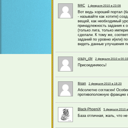
M4C
1 февраля 2010 в 23:08
Вот ведь хороший портал (ба
- называйте как хотите) соз
вещей, как необходимый уро
принадлежность задания к 
(только лига, только импери
сделали. К тому же, соответ
заданий по уровню и(или) п
видеть данные улучшения по
crazy_clir
2 февраля 2010 в 00:3
Присоединяюсь!
Ilisan
2 февраля 2010 в 18:20
Абсолютно согласен! Особе
противоположную фракцию в
Black-PhoeniX
5 февраля 2010 в
База отличная, жаль, что не