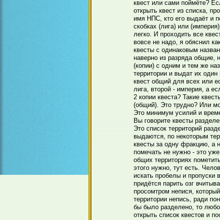
квест или сами поймёте? Ес
открыть квест из списка, пр
имя НПС, кто его выдаёт и п
скобках (лига) или (империя)
легко. И проходить все кве
вовсе не надо, я обяснил ка
квесты с одинаковым назван
наверно из разряда общие, н
(копии) с одним и тем же на
территории и выдат их один 
квест общий для всех или ес
лига, второй - империя, а е
2 копии квеста? Такие квест
(общий). Это трудно? Или мо
Это минимум усилий и врем
Вы говорите квесты разделе
Это список территорий разд
выдаются, по некоторым тер
квесты за одну фракцию, а н
помечать не нужно - это уже
общих территориях пометить
этого нужно, тут есть. Чело
искать пробелы и пропуски в
придётся парить озг вчитыва
просомтром непися, который
территории непись, ради пон
бы было разделено, то люб
открыть список квестов и по