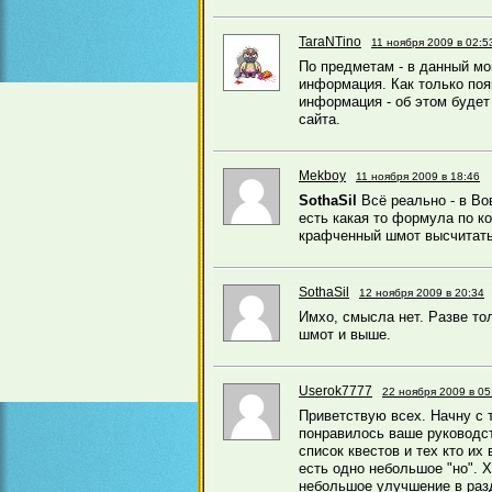
TaraNTino
11 ноября 2009 в 02:5
По предметам - в данный мо
информация. Как только поя
информация - об этом будет
сайта.
Mekboy
11 ноября 2009 в 18:46
SothaSil
Всё реально - в Во
есть какая то формула по к
крафченный шмот высчитать
SothaSil
12 ноября 2009 в 20:34
Имхо, смысла нет. Разве т
шмот и выше.
Userok7777
22 ноября 2009 в 05
Приветствую всех. Начну с т
понравилось ваше руководст
список квестов и тех кто их
есть одно небольшое "но". 
небольшое улучшение в раз