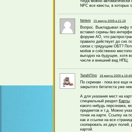
тогда можно автоматически 
NPC все квесты, в которых 
Nirlem
15 марта 2009 в 21:19
Вопрос. Выкладывал инфу п
вставил скрины без интерфе
форуме АО, что распростран
правило действует до сих п
связи с грядущим ОБТ? Пот
мобов и собственно местоп
выгодно на будущее, хотя в
числе и внешний вид НПЦ.
TaraNTino
18 марта 2009 в 18:46
По скринам - пока все еще н
закрытого бетатеста уже не
А для указания мест на кар
специальный раздел
Карты
.
какого нибудь персонажа, м
предметов и т.д. Можно указ
точек на карте. Ссылку на п
как и ссылки на все страни
скопировать из двух полей,
картой.