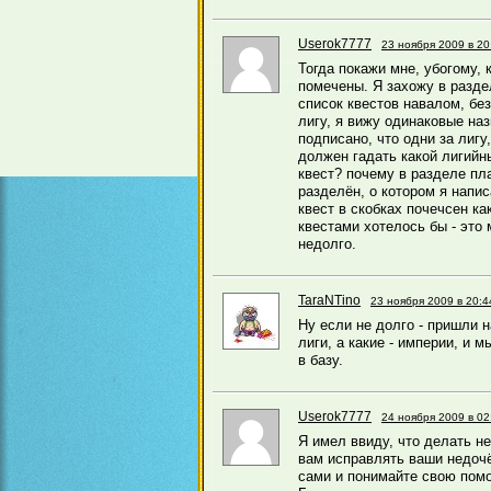
Userok7777
23 ноября 2009 в 20
Тогда покажи мне, убогому, 
помечены. Я захожу в разде
список квестов навалом, бе
лигу, я вижу одинаковые наз
подписано, что одни за лигу
должен гадать какой лигийн
квест? почему в разделе пл
разделён, о котором я напи
квест в скобках почечсен как
квестами хотелось бы - это
недолго.
TaraNTino
23 ноября 2009 в 20:4
Ну если не долго - пришли н
лиги, а какие - империи, и
в базу.
Userok7777
24 ноября 2009 в 02
Я имел ввиду, что делать не
вам исправлять ваши недочёт
сами и понимайте свою помо