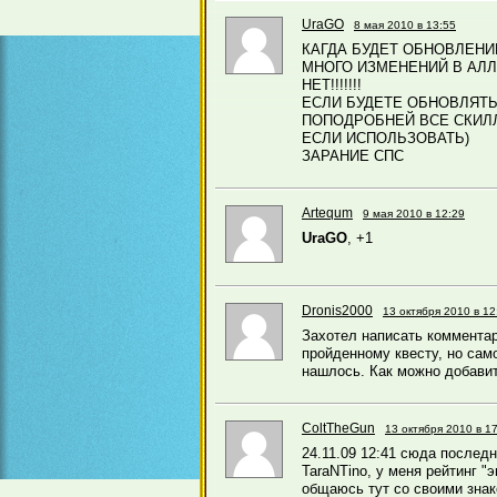
UraGO
8 мая 2010 в 13:55
КАГДА БУДЕТ ОБНОВЛЕНИ
МНОГО ИЗМЕНЕНИЙ В АЛЛ
НЕТ!!!!!!!
ЕСЛИ БУДЕТЕ ОБНОВЛЯТ
ПОПОДРОБНЕЙ ВСЕ СКИЛ
ЕСЛИ ИСПОЛЬЗОВАТЬ)
ЗАРАНИЕ СПС
Artequm
9 мая 2010 в 12:29
UraGO
, +1
Dronis2000
13 октября 2010 в 12
Захотел написать комментар
пройденному квесту, но само
нашлось. Как можно добавит
ColtTheGun
13 октября 2010 в 1
24.11.09 12:41 сюда послед
TaraNTino, у меня рейтинг "э
общаюсь тут со своими зна