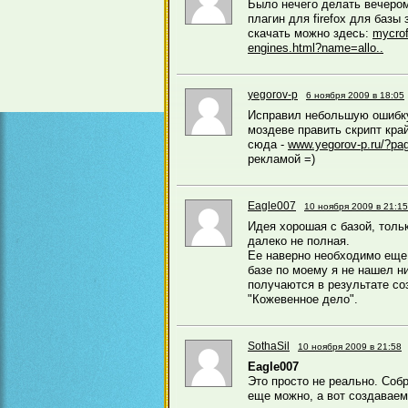
Было нечего делать вечеро
плагин для firefox для базы 
скачать можно здесь:
mycrof
engines.html?name=allo..
yegorov-p
6 ноября 2009 в 18:05
Исправил небольшую ошибку 
моздеве править скрипт кра
сюда -
www.yegorov-p.ru/?pa
рекламой =)
Eagle007
10 ноября 2009 в 21:15
Идея хорошая с базой, тольк
далеко не полная.
Ее наверно необходимо еще 
базе по моему я не нашел н
получаются в результате с
"Кожевенное дело".
SothaSil
10 ноября 2009 в 21:58
Eagle007
Это просто не реально. Соб
еще можно, а вот создаваем