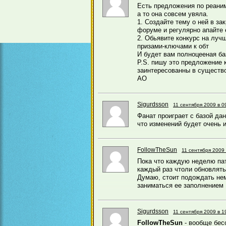
Есть предложения по реани
а то она совсем увяла.
1. Создайте тему о ней в за
форуме и регулярно апайте 
2. Обьявите конкурс на луч
призами-ключами к обт
И будет вам полноцееная ба
P.S. пишу это предложение 
заинтересованны в существ
АО
Sigurdsson
11 сентября 2009 в 0
Фанат проиграет с базой да
что изменений будет очень и
FollowTheSun
11 сентября 2009 
Пока что каждую неделю пат
каждый раз чтоли обновлять 
Думаю, стоит подождать не
заниматься ее заполнением
Sigurdsson
11 сентября 2009 в 1
FollowTheSun
- вообще бес