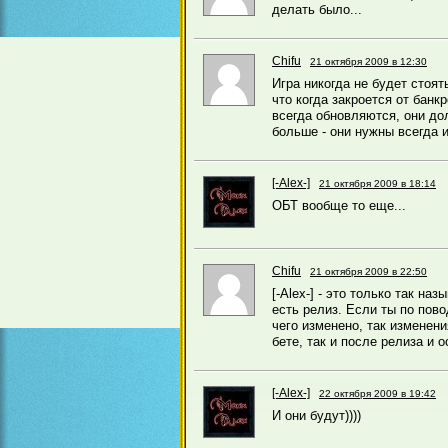
делать было...
Chifu
21 октября 2009 в 12:30
Игра никогда не будет стоят
что когда закроется от банк
всегда обновляются, они до
больше - они нужны всегда и
[-Alex-]
21 октября 2009 в 18:14
ОБТ вообще то еще...
Chifu
21 октября 2009 в 22:50
[-Alex-] - это только так на
есть релиз. Если ты по пово
чего изменено, так изменени
бете, так и после релиза и 
[-Alex-]
22 октября 2009 в 19:42
И они будут))))