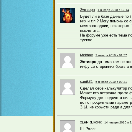
Элтиорн
1 января 2010 в 13:14
Будет ли в базе данные по Л
них и т.п ? Могу помочь со 
местанажоднии, некоторых.
высчетать.
На форуме уже есть тема по 
тускло.
Mekboy
2 января 2010 в 01:57
Элтиорн
да тема там не ах
инфу со сторонних брать а 
sanik31
5 января 2010 в 00:21
Сделал себе калькулятор по
Может кто встречал где-то
Формулу для подсчета силы
вот с процентными параметр
З.Ы. не корысти ради а для 
xLePREkoNx
14 января 2010 в 2
III. Этап: