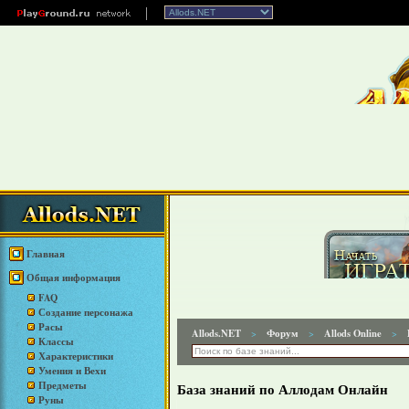
Главная
Общая информация
FAQ
Создание персонажа
Расы
Allods.NET
Форум
Allods Online
>
>
>
Классы
Характеристики
Умения и Вехи
Предметы
База знаний по Аллодам Онлайн
Руны