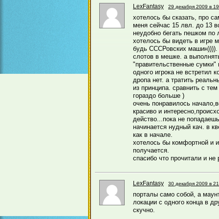
LexFantasy
29 декабря 2009 в 19
хотелось бы сказать, про сам
меня сейчас 15 лвл. до 13 в
неудобно бегать пешком по 
хотелось бы видеть в игре м
будь СССРовских машин)))).
слотов в мешке. а выполнят
"правительственные сумки" 
одного игрока не встретил к
дропа нет. а тратить реальн
из принципа. сравнить с те
гораздо больше )
очень понравилось начало,в
красиво и интересно,происхо
действо...пока не попадаешь
начинается нудный кач. в кв
как в начале.
хотелось бы комфортной и и
получается.
спасибо что прочитали и не 
LexFantasy
30 декабря 2009 в 21
порталы само собой, а маун
локации с одного конца в дру
скучно.