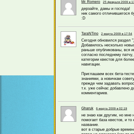
Mr. Romero
25 февраля 2009 в 1
дерзайте, дамы и господа!
ник самого отличившегося б
:D
TaraNTino
2 марта 2009 в 17:54
Сегодня обновился раздел "
Добавилось несколько новых
раньше опубликованы, вся 
согласно последнему патчу,
категории квестов для более
навигации.
Приглашаем всех бета-тест
знаниями, а новичкам совету
прежде чем задавать вопрос
т.к. уже сейчас добавлено д
комментариев.
Gharuk
6 марта 2009 в 02:19
не знаю как другим, но мне 
помогает база квестов, и то
название.
вот в старые добрые времена