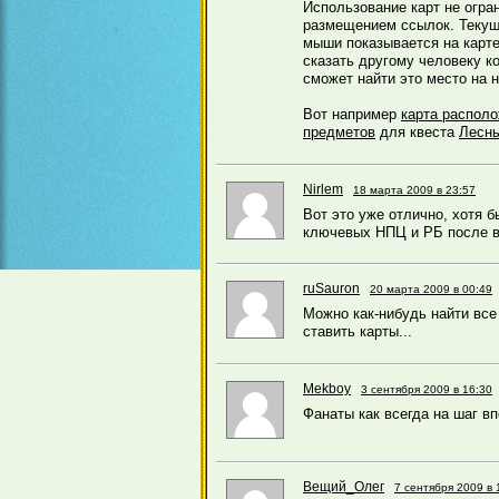
Использование карт не огра
размещением ссылок. Текущ
мыши показывается на карте
сказать другому человеку к
сможет найти это место на 
Вот например
карта распол
предметов
для квеста
Лесн
Nirlem
18 марта 2009 в 23:57
Вот это уже отлично, хотя 
ключевых НПЦ и РБ после ва
ruSauron
20 марта 2009 в 00:49
Можно как-нибудь найти все
ставить карты...
Mekboy
3 сентября 2009 в 16:30
Фанаты как всегда на шаг вп
Вещий_Олег
7 сентября 2009 в 