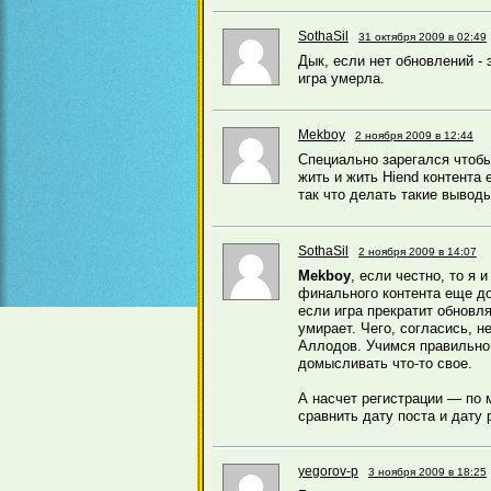
SothaSil
31 октября 2009 в 02:49
Дык, если нет обновлений - 
игра умерла.
Mekboy
2 ноября 2009 в 12:44
Специально зарегался чтобы
жить и жить Hiend контента
так что делать такие вывод
SothaSil
2 ноября 2009 в 14:07
Mekboy
, если честно, то я 
финального контента еще до
если игра прекратит обновл
умирает. Чего, согласись, н
Аллодов. Учимся правильно 
домысливать что-то свое.
А насчет регистрации — по 
сравнить дату поста и дату 
yegorov-p
3 ноября 2009 в 18:25