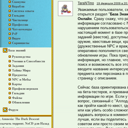
Скакуны
TaraNTino
19 февраля 2009 в 20
Корабли
Уважаемые пользователи, с
Система опыта
открылся раздел "
База Зна
Гильдии
Онлайн
. Сразу скажу, что 
Чистилище
информации согласовано с Ni
Профессии
нарушением пользовательск
Чат-команды
настоящий момент в базе п
PvP
заданий (квестов), доступны
Видео
оружие, квестовые вещи, кра
Скриншоты
(дружественные NPC и враж
База знаний
оперативно пополняется св
обновлении игры. Пока прис
Руководства
информация, но главное, что
Умения и Способности
поиск и возможность все эт
Задания
вводите название интересую
Тайны Мира
предмета или персонажа в п
Предметы
страницу с описанием.
NPC и Мобы
Карты
Сейчас база ориентирована 
Профили игроков
на бета-тестеров, и призван
Гильдии
информации по игре. Если у 
Файлы
вопрос, связанный с "Аллод
Обновления
как пройти какой-то квест, 
Форум
или как убить особо сложно
задавать вопросы в коммент
Amnesia: The Dark Descent
,
лучше, если вы поделитесь
скачать торрент
NoCD для Назад
,
советом или просто своим м