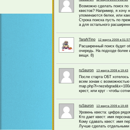
Возможно сделать поиск по 
квестов? Например, я хочу н
упоминаются белки, или како
Строка поиска пусть по пре
а для остального расширенн
TaraNTino
12 марта 2009 в 01:57
Расширенный поиск будет об
очередь. На подходе более 
вещи. 8)
ruSauron
13 марта 2009 в 19:43
После старта ОБТ хотелось 
всем зонам с возможностью
map.php?l=nezebgrad&x=100&
крест, или круг - чтобы сотн
ruSauron
13 марта 2009 в 19:48
Уровень квеста: цифра рядо
Кто дает квест: имя персона
Кому сдавать квест: имя пе
Лучше сделать отдельными 