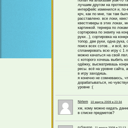
попал на алахазам (как-то т
лучшим другом на протяжени
интерфейс изменился и, по-
крч, как по мне, так там бы
расставлено. все локи, квес
квестгиверы в этих локах, м
картинкой. тернера по локам
сортировка по эквипу на кон
руки...), сортировка на конк
топор, две руки, одна рука, 
поиск всех сэтов... и всё, в
спланировать всю игру с 1 л
можно качаться на свой лвл
с которого хочешь выбить к
одёжку, высматривашь конре
ресы. всё на уровне сайта, 
в игру заходишь.
я конечно не сомневаюсь, чт
дорабатываться, но чувству
уровне :(
Nirlem
10 марта 2009 в 23:34
хм, кому можно кидать данн
в списке предметов?
ruSauron
11 марта 2009 в 22:13