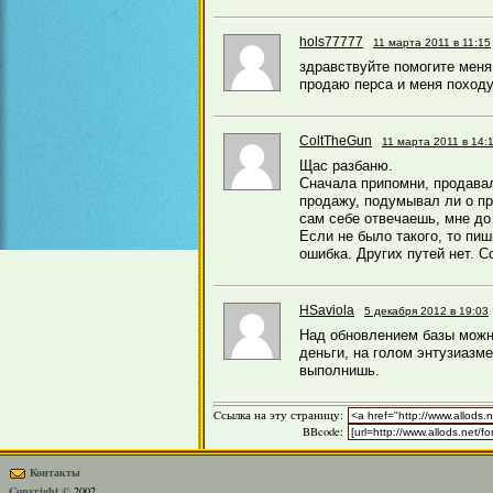
hols77777
11 марта 2011 в 11:15
здравствуйте помогите меня
продаю перса и меня походу 
ColtTheGun
11 марта 2011 в 14:
Щас разбаню.
Сначала припомни, продавал
продажу, подумывал ли о пр
сам себе отвечаешь, мне до 
Если не было такого, то пиш
ошибка. Других путей нет. С
HSaviola
5 декабря 2012 в 19:03
Над обновлением базы можно
деньги, на голом энтузиазм
выполнишь.
Cсылка на эту страницу:
BBcode:
Контакты
Copyright ©
2002