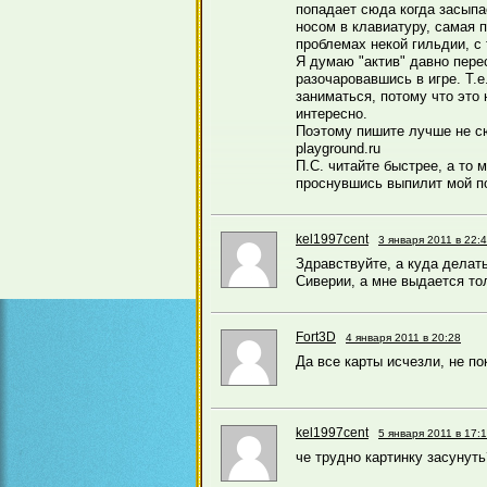
попадает сюда когда засыпа
носом в клавиатуру, самая п
проблемах некой гильдии, с
Я думаю "актив" давно пере
разочаровавшись в игре. Т.е
заниматься, потому что это 
интересно.
Поэтому пишите лучше не с
playground.ru
П.С. читайте быстрее, а то 
проснувшись выпилит мой по
kel1997cent
3 января 2011 в 22:
Здравствуйте, а куда делат
Сиверии, а мне выдается то
Fort3D
4 января 2011 в 20:28
Да все карты исчезли, не п
kel1997cent
5 января 2011 в 17:
че трудно картинку засунуть