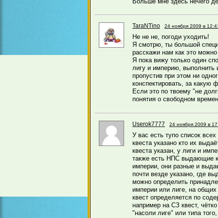
Больше мне здесь нечего де
TaraNTino
24 ноября 2009 в 12:4
Не не не, погоди уходить!
Я смотрю, ты большой специ
расскажи нам как это можно
Я пока вижу только один спо
лигу и империю, выполнить 
пропустив при этом ни одно
конспектировать, за какую 
Если это по твоему "не долг
понятия о свободном времен
Userok7777
24 ноября 2009 в 17
У вас есть тупо список всех
квеста указано кто их выдаё
квеста указан, у лиги и импе
также есть НПС выдающие к
империи, они разные и выда
почти везде указано, где вы
можно определить принадле
империи или лиге, на общих
квест определяется по соде
например на СЗ квест, чётко
"насоли лиге" или типа того