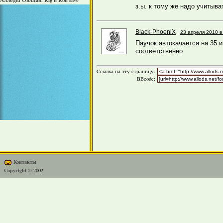
Аллоды Онлайн
Rig'n'Roll save
,
з.ы. к тому же надо учитыва
Black-PhoeniX
23 апреля 2010 в
Паучок автокачается на 35 и
соответственно
Cсылка на эту страницу:
BBcode:
Контакты
Copyright ©
2002