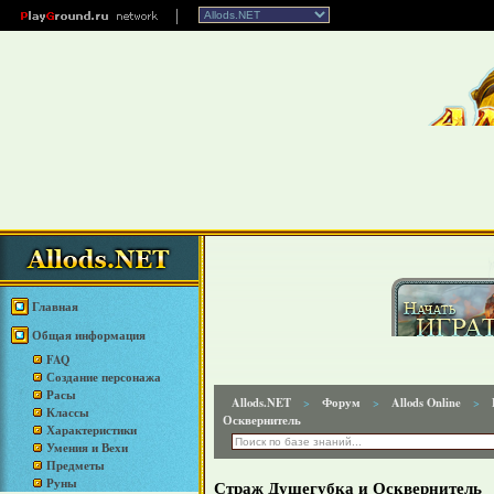
Главная
Общая информация
FAQ
Создание персонажа
Расы
Allods.NET
Форум
Allods Online
>
>
>
Классы
Осквернитель
Характеристики
Умения и Вехи
Предметы
Руны
Страж Душегубка и Осквернитель