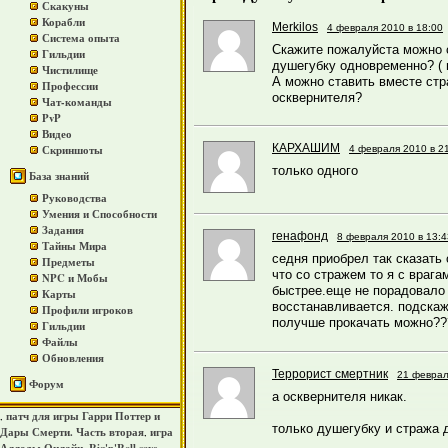
Скакуны
Корабли
Merkilos
4 февраля 2010 в 18:00
Система опыта
Скажите пожалуйста можно 
Гильдии
душегубку одновременно? ( 
Чистилище
А можно ставить вместе стр
Профессии
осквернителя?
Чат-команды
PvP
Видео
КАРХАШИМ
Скриншоты
4 февраля 2010 в 2
только одного
База знаний
Руководства
Умения и Способности
Задания
генафонд
8 февраля 2010 в 13:4
Тайны Мира
седня приобрел так сказать 
Предметы
что со стражем то я с враг
NPC и Мобы
быстрее.еще не порадовало т
Карты
восстанавливается. подскаж
Профили игроков
получше прокачать можно??
Гильдии
Файлы
Обновления
Террорист смертник
21 феврал
Форум
а осквернителя никак.
патч для игры Гарри Поттер и
,
только душегубку и стража д
Дары Смерти. Часть вторая
игра
,