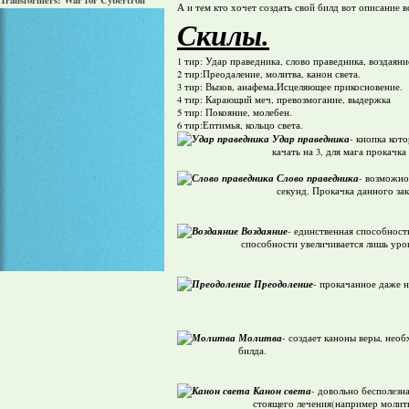
Transformers: War for Cybertron
А и тем кто хочет создать свой билд вот описание 
Скилы.
1 тир: Удар праведника, слово праведника, воздаяни
2 тир:Преодаление, молитва, канон света.
3 тир: Вызов, анафема,Исцеляющее прикосновение.
4 тир: Карающий меч, превозмогание, выдержка
5 тир: Покояние, молебен.
6 тир:Ептимья, кольцо света.
Удар праведника
- кнопка кот
качать на 3, для мага прокачк
Слово праведника
- возможно
секунд. Прокачка данного зак
Воздаяние
- единственная способност
способности увеличивается лишь урон
Преодоление
- прокачанное даже н
Молитва
- создает каноны веры, нео
билда.
Канон света
- довольно бесполезн
стоящего лечения(например молитв