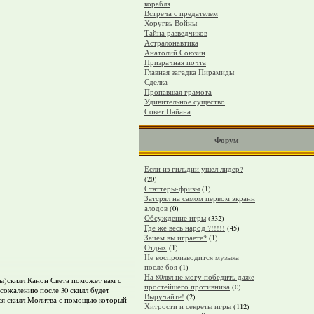
корабля
Встреча с предателем
Хоругвь Войны
Тайна разведчиков
Астралонавтика
Анатолий Союзин
Призрачная почта
Главная загадка Пирамиды
Сделка
Пропавшая грамота
Удивительное существо
Совет Найана
Форум
Если из гильдии ушел лидер?
(20)
Статтеры-фризы
(1)
Затсрял на самом первом экранн
алодов
(0)
Обсуждение игры
(332)
Где же весь народ ?!!!!!
(45)
Зачем вы играете?
(1)
Отдых
(1)
Не воспроизводится музыка
после боя
(1)
На 80лвл не могу победить даже
бы)скилл Канон Света поможет вам с
простейшего противника
(0)
 сожалению после 30 скилл будет
Выручайте!
(2)
тся скилл Молитва с помощью который
Хитрости и секреты игры
(112)