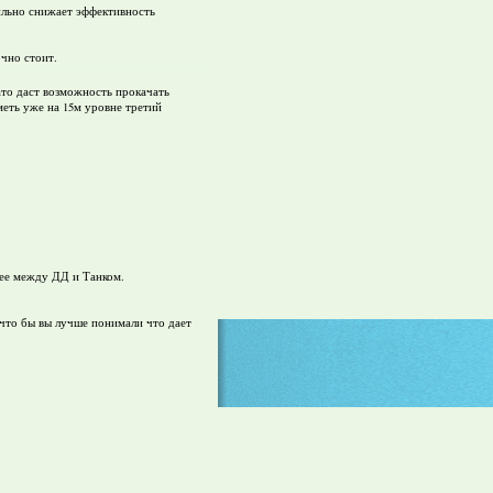
ильно снижает эффективность
очно стоит.
ато даст возможность прокачать
меть уже на 15м уровне третий
днее между ДД и Танком.
 что бы вы лучше понимали что дает