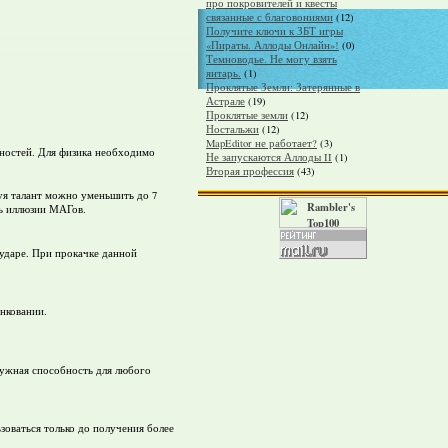
про покровителей и квесты
связанные с благовониями
(12)
Получите ключи к ЗБТ игры
«Пираты. Аллоды Онлайн»!
(0)
Темноводье. Не могу взять
янтарь.
(1)
Проклятые Земли: Затерянные в
Астрале
(19)
Проклятые земли
(12)
Ностальжи
(12)
MapEditor не работает?
(3)
бностей. Для физика необходимо
Не запускаются Аллоды II
(1)
Вторая профессия
(43)
зуя талант можно уменьшить до 7
зь иллюзии МАГов.
 ударе. При прокачке данной
анковании.
 нужная способность для любого
зоваться только до получения более