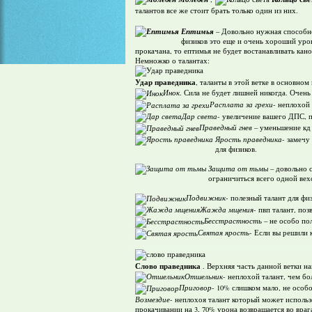
талантов все же стоит брать только один из них.
Ептимья
– Довольно нужная способно
физиков это еще и очень хороший урон
прокачана, то ептимья не будет востанавливать кан
Немножко о талантах:
Удар праведника
, таланты в этой ветке в основном
Инок
. Сила не будет лишней никогда. Очен
Расплата за грехи
- неплохой
Дар света
- увеличение вашего ДПС, п
Праведный гнев
– уменьшение кд 
Ярость праведника
- замечу
для физиков.
Защита от тьмы
– довольно с
ограничиться всего одной вех
Подвижник
- полезный талант для фи
Жажда мщения
- пвп талант, по
Бесстрастность
– не особо пол
Святая ярость
- Если вы решили 
Слово праведника
. Верхняя часть данной ветки на
Отшельник
- неплохой талант, чем б
Приговор
- 10% слишком мало, не особо
Возмездие
- неплохоя талант который может исполь
прокачивании на 3, 70% урона возвращается во враг