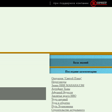
База знаний
Последние комментарии
Операция "Святой Плащ"
Переговоры
Знаки НИИ МАНАНАЗЭМ
Артефакт Тьмы
Афраний Кудесов
Заклятые враги ИВО
Чудо-каравай
Туда и обратно
Путь Храмовника
Строительство астрального