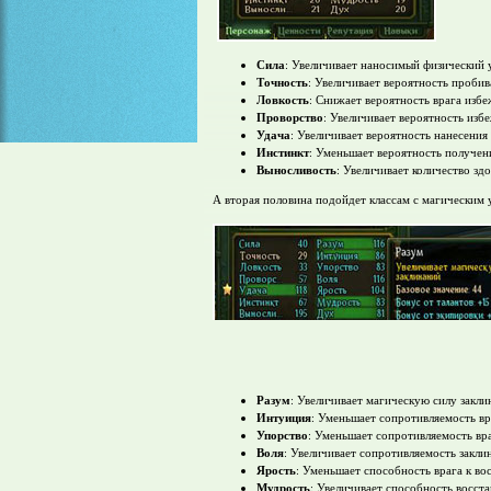
Сила
: Увеличивает наносимый физический 
Точность
: Увеличивает вероятность проби
Ловкость
: Снижает вероятность врага изб
Проворство
: Увеличивает вероятность изб
Удача
: Увеличивает вероятность нанесени
Инстинкт
: Уменьшает вероятность получен
Выносливость
: Увеличивает количество зд
А вторая половина подойдет классам с магическим
Разум
: Увеличивает магическую силу закли
Интуиция
: Уменьшает сопротивляемость в
Упорство
: Уменьшает сопротивляемость вр
Воля
: Увеличивает сопротивляемость закли
Ярость
: Уменьшает способность врага к в
Мудрость
: Увеличивает способность восст