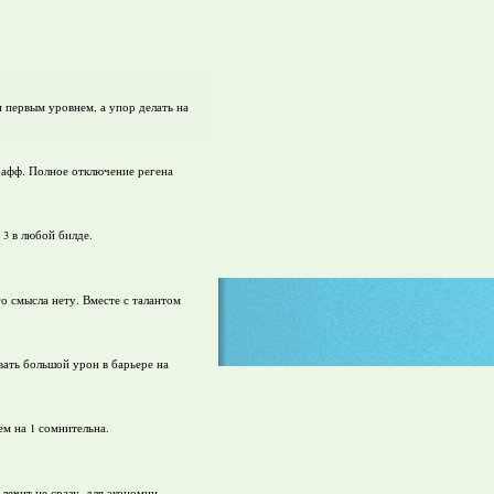
 первым уровнем, а упор делать на
ебафф. Полное отключение регена
 3 в любой билде.
о смысла нету. Вместе с талантом
ивать большой урон в барьере на
ем на 1 сомнительна.
 лечит не сразу, для экономии