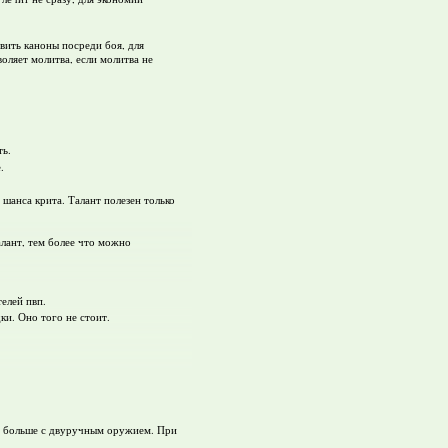
вить каноны посреди боя, для
оляет молитва, если молитва не
ть.
.
 шанса крита. Талант полезен только
алант, тем более что можно
елей пвп.
ки. Оно того не стоит.
ет больше с двуручным оружием. При