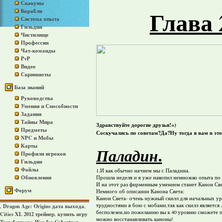
Скакуны
Глава 
Корабли
Система опыта
Гильдии
Чистилище
Профессии
Чат-команды
PvP
Видео
Скриншоты
База знаний
Руководства
Умения и Способности
Задания
Тайны Мира
Здравствуйте дорогие друзья!=)
Предметы
Соскучались по советам?Да?Ну тогда я вам в эт
NPC и Мобы
Карты
.
Паладин
Профили игроков
Гильдии
Файлы
1.И как обычно начнем мы с Паладина.
Обновления
Прошла неделя и я уже накопил немножко опыта по
И на этот раз фирменным умением станет Канон Св
Форум
Немного об описании Канона Света:
Канон Света- очень нужный скилл для начальных ур
трудностями в бою с мобами,так как скилл является
Dragon Age: Origins дата выхода
,
,
бесполезен,но пожеланию вы к 40 уровню сможете п
Cities XL 2012 трейнер
купить игру
,
можно восстанавливать каноны!