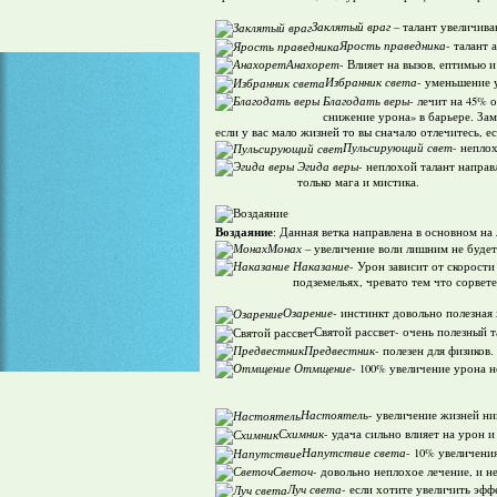
Заклятый враг
– талант увеличива
Ярость праведника
- талант 
Анахорет
- Влияет на вызов, ептимью 
Избранник света
- уменьшение у
Благодать веры
- лечит на 45% 
снижение урона» в барьере. Зам
если у вас мало жизней то вы сначало отлечитесь, е
Пульсирующий свет
- непло
Эгида веры
- неплохой талант напра
только мага и мистика.
Воздаяние
: Данная ветка направлена в основном на 
Монах
– увеличение воли лишним не будет
Наказание
- Урон зависит от скорост
подземельях, чревато тем что сорвете
Озарение
- инстинкт довольно полезная 
Святой рассвет- очень полезный т
Предвестник
- полезен для физиков.
Отмщение
- 100% увеличение урона н
Настоятель
- увеличение жизней ни
Схимник
- удача сильно влияет на урон 
Напутствие света
- 10% увеличения
Светоч
- довольно неплохое лечение, и н
Луч света
- если хотите увеличить эффе