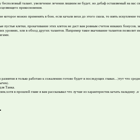
 бесполезный талант, увеличение лечения лишним не будет, но дебаф оставляемый на вас с
исцеляющего прикосновения.
е которое можно применять в бою, если качали вехи до этого скила, то взять искупление т
ые пустые клетки, прокачивание этих клеток не даст вам ровным счетом никаких бонусов, з
их уровнях, или в обход других талантов. Например такое вкачивание талантов позволит и
агами.
ми разивтия я только работаю к сожалению готово будет в последущих главах...)тут что сре
ычек).
для Танка.
м,хотя в прошлой главе я вам рассказывал что лучше из характеристик качать паладину ,и
.