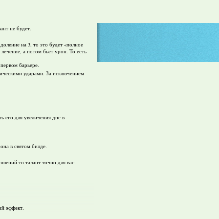
ант не будет.
доление на 3, то это будет «полное
лечение, а потом бьет урон. То есть
 первом барьере.
зическими ударами. За исключением
ь его для увеличения дпс в
она в святом билде.
шений то талант точно для вас.
ий эффект.