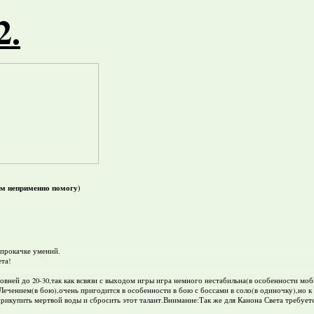
2
.
ом неприменно помогу)
 прокачке умений.
ета!
овней до 20-30,так как всвязи с выходом игры игра немного нестабильна(в особенности мо
 Лечением(в бою),очень пригодится в особенности в бою с боссами в соло(в одиночку),но к
рикупить мертвой воды и сбросить этот талант.Внимание:Так же для Канона Света требуе