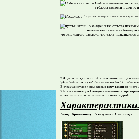
Отблеск святости
-по моему
отблеска святости и самого 
Искупление
- единственное воскрешени
В каждой ветке есть так называем
нужные вам таланты на более ранн
уровень святого рассвета, что часто практикуется м
2.Я сделал веху талантов(только талантов,над веха
"
playallodsonline.org.ru/talent-calculator.html#c..
(без ков
В следущей главе я вам сделаю веху талантов чисто 
3.К сожалению про Паладина мы немного притормози
та или иная характеристика я написал подробно:
Характеристики
Воину
Храмовнику
Разведчику
Язычнику
:
,
,
и