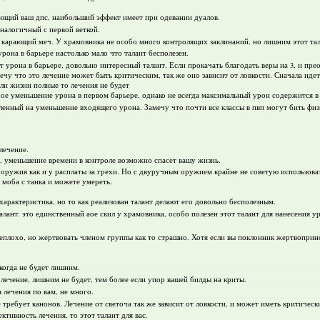
ющий ваш дпс, наибольший эффект имеет при одевании дуалов.
аналогичный с первой веткой.
и карающий меч. У храмовника не особо много контролящих заклинаний, но лишним этот тал
рона в барьере настолько мало что талант бесполезен.
от урона в барьере, довольно интересный талант. Если прокачать благодать веры на 3, и прео
ечу что это лечение может быть критическим, так же оно зависит от ловкости. Сначала идет 
сли жизни полные то лечения не будет
хое уменьшение урона в первом барьере, однако не всегда максимальный урон содержится в
вленный на уменьшение входящего урона. Замечу что почти все классы в пвп могут бить фи
лечение.
, уменьшение времени в контроле возможно спасет вашу жизнь.
и оружия как и у расплаты за грехи. Но с двуручным оружием крайне не советую использоват
 моба с танка и можете умереть.
характеристика, но то как реализован талант делают его довольно бесполезным.
алант: это единственный аое скил у храмовника, особо полезен этот талант для нанесения ур
еплохо, но жертвовать членом группы как то страшно. Хотя если вы поклонник жертвоприно
когда не будет лишним.
и лечение, лишним не будет, тем более если упор вашей билды на криты.
 лечения по вам, не много.
е требует канонов. Лечение от светоча так же зависит от ловкости, и может иметь критическ
ктивность лечения, то этот талант для вас.