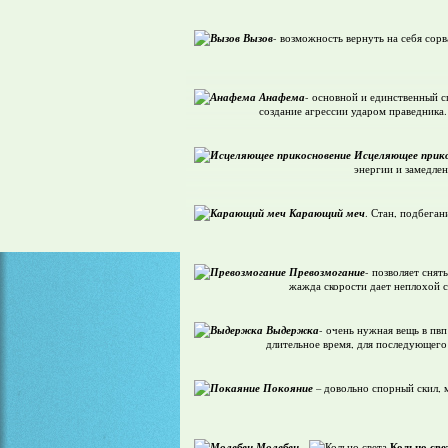
Вызов
- возможность вернуть на себя сорв
Анафема
- основной и единственный с
создание агрессии ударом праведника.
Исцеляющее прико
энергии и замедлен
Карающий меч
. Стан, подбеган
Превозмогание
- позволяет снят
жажда скорости дает неплохой 
Выдержка
- очень нужная вещь в пвп
длительное время, для последующего
Покояние
– довольно спорный скил, м
Молебен
Кольцо све
,