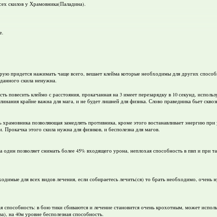
всех скилов у Храмовника(Паладина).
е.
орую придется нажимать чаще всего, вешает клейма которые необходимы для других спосо
а данного скила ненужна.
сть повесить клеймо с расстояния, прокачанная на 3 имеет перезарядку в 10 секунд, исполь
линания крайне важна для мага, и не будет лишней для физика. Слово праведника бьет скво
ь храмовника позволяющая замедлять противника, кроме этого востанавливает энергию при
. Прокачка этого скила нужна для физиков, и бесполезна для магов.
а один позволяет снимать более 45% входящего урона, неплохая способность в пвп и при т
бходимые для всех видов лечения, если собираетесь лечить(ся) то брать необходимо, очень
ая способность: в бою тики сбиваются и лечение становится очень крохотным, может исполь
а), на 40м уровне бесполезная способность.