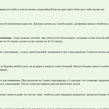
авшегося моба и спасти жизнь сопартийца.В пвп не дает врагу бить кого-либо кроме вас.
пособ увеличения агрессии. Для мага качать на 3 необходимо, для физика можно обойтись и
сновение
- очень сильное лечение, при этом почти бесполезное, оставляет очень плохой д
ие на 10 секунд сделает из вас грушу на 10-15 секунд.
ие к противнику, и урон одной кнопкой, незаменим в пвп и при прокачке. Советую качать на
ь из барьера любой урон, но кулдаун в минуту очень большой. Качать больше одного особог
спринт.
 и для танкования. При прокачке на 3 имеет перезарядку в 2 секунды, что позволяет задерж
 его уменьшения. Так же помогает выжить против вражеских дотов.
ожет помочь разве что после стана, чтобы не дать барьерам взорваться, прокачка больше ч
та
- основные способности для лечения, кольцо света имеет большую перезарядку, а молебен