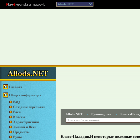
Главная
Общая информация
FAQ
Создание персонажа
Расы
Allods.NET
Руководства
Класс-Палад
>
>
Классы
Характеристики
Умения и Вехи
Предметы
Класс-Паладин.И некоторые полезные сове
Руны