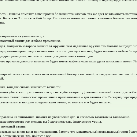
сть , тишина поможет в пвп против большинства классов, так же дает возможность востано
. Качать на 3 стоит в любой билде. Ептимья не может востановить канонов больше чем позв
оны.
 направлены на увеличение дпс.
ь полезный талант для любого храмовника.
 дот, мощность которого зависит от оружия, чем медленнее оружие тем больше он будет би
арирование происходит независимо от того одет щит или нет, будет полезно в любом билде
удара праведника, неплохой талант для увеличения вашего дпс.
 что прокачка данного таланта не будет иметь эффекта если ваша удача занижена и имеет 0%
порный талант в пвп, очень мало заклинаний бьющих вас тьмой, в пве довольно неплохой т
ой.
зика, ваш дпс сильно зависит от точности.
зволяет убегать от противника или догнать убегающего. Довольно полезный талант для любит
езный талант, полностью прокачанное превозмогание + три таланта это 35 секунд перезаряд
качать таланты которые предшествуют этому, то вкачать его будет неплохо.
правлена на танкование, нижняя на увеличение дпс, и несколько талантов на танкование.
ольше проворства тем меньше вы будете получать физического урона.
 полезный талант.
зоваться как в пвп так и при танковании. Замечу что максимальный возвращаемый урон буд
а, оставшиеся же 30% пойдут в вас.