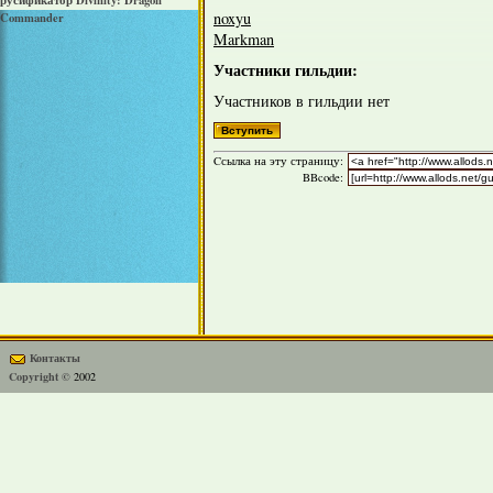
русификатор Divinity: Dragon
noxyu
Commander
Markman
Участники гильдии:
Участников в гильдии нет
Cсылка на эту страницу:
BBcode:
Контакты
Copyright ©
2002