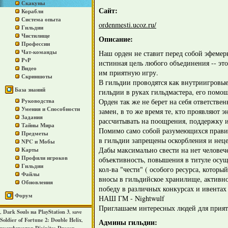
Скакуны
Сайт:
Корабли
Система опыта
ordenmesti.ucoz.ru/
Гильдии
Чистилище
Описание:
Профессии
Чат-команды
Наш орден не ставит перед собой эфемер
PvP
истинная цель любого объединения -- эт
Видео
им приятную игру.
Скриншоты
В гильдии проводятся как внутриигровые
База знаний
гильдии в руках гильдмастера, его помо
Орден так же не берет на себя ответствен
Руководства
Умения и Способности
замен, в то же время те, кто проявляют э
Задания
рассчитывать на поощрения, поддержку 
Тайны Мира
Помимо само собой разумеющихся прави
Предметы
в гильдии запрещены оскорбления и нец
NPC и Мобы
Дабы максимально свести на нет человеч
Карты
Профили игроков
объективность, повышения в титуле осущ
Гильдии
кол-ва "чести" ( особого ресурса, которы
Файлы
вносы в гильдийское хранилище, активно
Обновления
победу в различных конкурсах и ивентах 
Форум
НАШ ГМ - Nightwulf
Приглашаем интересных людей для прият
Dark Souls на PlayStation 3
save
,
,
Soldier of Fortune 2: Double Helix
,
Админы гильдии: