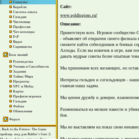
Скакуны
Сайт:
Корабли
Система опыта
www.goldlegions.ru/
Гильдии
Чистилище
Описание:
Профессии
Чат-команды
Приветствую всех. Игровое сообщество Go
PvP
- объявляет об открытии своего филиала
Видео
сможете найти собеседников и боевых со
Скриншоты
Аллоды. Если вы новичок в игре, вам по
База знаний
давать мудрые советы более опытные тов
Руководства
Умения и Способности
Мы принимаем всех желающих, но остав
Задания
Тайны Мира
Интересы гильдии и согильдовцев - наши
Предметы
главная наша задача.
NPC и Мобы
Карты
Профили игроков
Мы ценим дружбу и доверие, взаимопом
Гильдии
Файлы
Размениваться на мелкие пакости и убив
Обновления
боя.
Форум
Мы не выставляем на показ свою ненавис
Back to the Future: The Game
,
трейлер
мод для Baldur's Gate 2:
,
Мы всегда готовы сотрудничать с другим