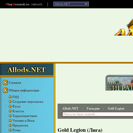
Главная
Общая информация
FAQ
Создание персонажа
Расы
Allods.NET
Гильдии
Gold Legion
>
>
Классы
Характеристики
Умения и Вехи
Предметы
Gold Legion (Лига)
Руны