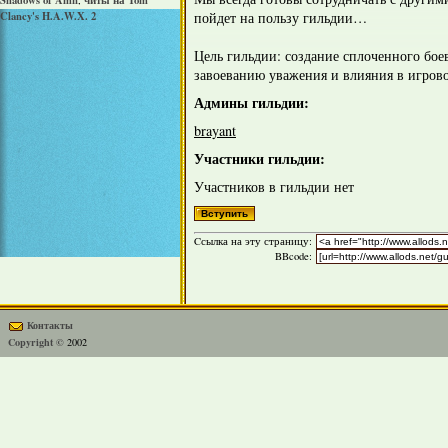
Shadows of Amn
читы на Tom
,
пойдет на пользу гильдии…
Clancy's H.A.W.X. 2
Цель гильдии: создание сплоченного боев
завоеванию уважения и влияния в игров
Админы гильдии:
brayant
Участники гильдии:
Участников в гильдии нет
Cсылка на эту страницу:
BBcode:
Контакты
Copyright ©
2002