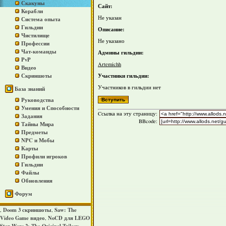
Скакуны
Сайт:
Корабли
Не указан
Система опыта
Гильдии
Описание:
Чистилище
Не указано
Профессии
Чат-команды
Админы гильдии:
PvP
Artemichh
Видео
Участники гильдии:
Скриншоты
Участников в гильдии нет
База знаний
Руководства
Умения и Способности
Cсылка на эту страницу:
Задания
BBcode:
Тайны Мира
Предметы
NPC и Мобы
Карты
Профили игроков
Гильдии
Файлы
Обновления
Форум
Doom 3 скриншоты
Saw: The
,
,
Video Game видео
NoCD для LEGO
,