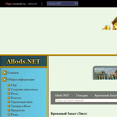
Главная
Общая информация
FAQ
Создание персонажа
Расы
Allods.NET
Гильдии
Кровавый Закат
>
>
Классы
Характеристики
Умения и Вехи
Предметы
Кровавый Закат (Лига)
Руны