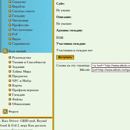
Скакуны
Сайт:
Корабли
Не указан
Система опыта
Гильдии
Описание:
Чистилище
Не указано
Профессии
Чат-команды
Админы гильдии:
PvP
ligont
Видео
Участники гильдии:
Скриншоты
Участников в гильдии нет
База знаний
Руководства
Умения и Способности
Cсылка на эту страницу:
Задания
BBcode:
Тайны Мира
Предметы
NPC и Мобы
Карты
Профили игроков
Гильдии
Файлы
Обновления
Форум
Race Driver: GRID mod
Beyond
,
,
Good & Evil 2
игра Как достать
,