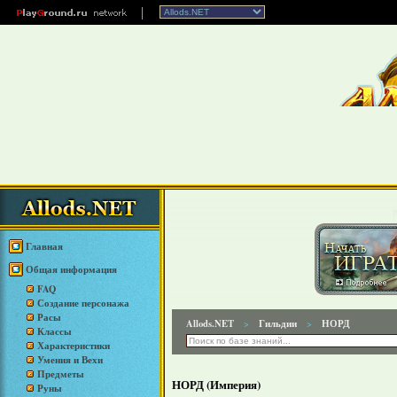
Главная
Общая информация
FAQ
Создание персонажа
Расы
Allods.NET
Гильдии
НОРД
>
>
Классы
Характеристики
Умения и Вехи
Предметы
НОРД (Империя)
Руны