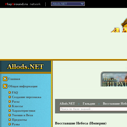
Главная
Общая информация
FAQ
Создание персонажа
Расы
Allods.NET
Гильдии
Восставшие Неб
>
>
Классы
Характеристики
Умения и Вехи
Предметы
Восставшие Небеса (Империя)
Руны