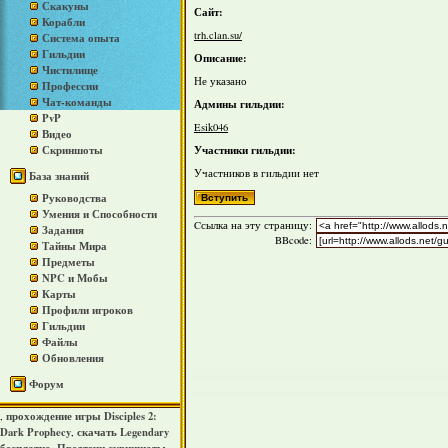
Скакуны
Сайт:
Корабли
trh.clan.su/
Система опыта
Гильдии
Описание:
Чистилище
Не указано
Профессии
Чат-команды
Админы гильдии:
PvP
Esik046
Видео
Участники гильдии:
Скриншоты
Участников в гильдии нет
База знаний
Руководства
Умения и Способности
Cсылка на эту страницу:
Задания
BBcode:
Тайны Мира
Предметы
NPC и Мобы
Карты
Профили игроков
Гильдии
Файлы
Обновления
Форум
прохождение игры Disciples 2:
,
Dark Prophecy
скачать Legendary
,