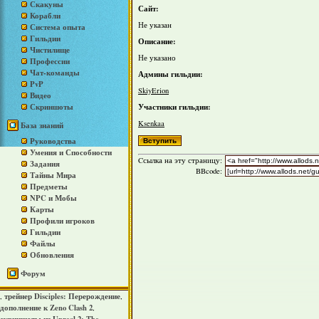
Скакуны
Сайт:
Корабли
Не указан
Система опыта
Гильдии
Описание:
Чистилище
Не указано
Профессии
Чат-команды
Админы гильдии:
PvP
SkiyErion
Видео
Участники гильдии:
Скриншоты
Ksenkaa
База знаний
Руководства
Умения и Способности
Cсылка на эту страницу:
Задания
BBcode:
Тайны Мира
Предметы
NPC и Мобы
Карты
Профили игроков
Гильдии
Файлы
Обновления
Форум
трейнер Disciples: Перерождение
,
,
дополнение к Zeno Clash 2
,