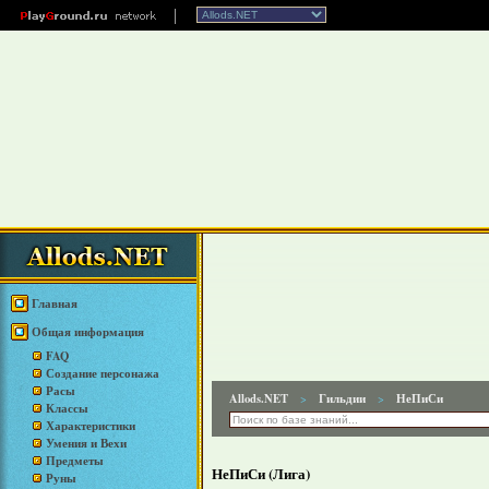
Главная
Общая информация
FAQ
Создание персонажа
Расы
Allods.NET
Гильдии
НеПиСи
>
>
Классы
Характеристики
Умения и Вехи
Предметы
НеПиСи (Лига)
Руны