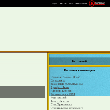
База знаний
Последние комментарии
Операция "Святой Плащ"
Переговоры
Знаки НИИ МАНАНАЗЭМ
Артефакт Тьмы
Афраний Кудесов
Заклятые враги ИВО
Чудо-каравай
Туда и обратно
Путь Храмовника
Строительство астрального