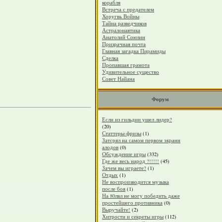
корабля
Встреча с предателем
Хоругвь Войны
Тайна разведчиков
Астралонавтика
Анатолий Союзин
Призрачная почта
Главная загадка Пирамиды
Сделка
Пропавшая грамота
Удивительное существо
Совет Найана
Форум
Если из гильдии ушел лидер?
(20)
Статтеры-фризы
(1)
Затсрял на самом первом экранн
алодов
(0)
Обсуждение игры
(332)
Где же весь народ ?!!!!!
(45)
Зачем вы играете?
(1)
Отдых
(1)
Не воспроизводится музыка
после боя
(1)
На 80лвл не могу победить даже
простейшего противника
(0)
Выручайте!
(2)
Хитрости и секреты игры
(112)