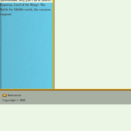
требования
мод для Call of Juarez:
,
Картель
Lord of the Rings: The
,
Battle for Middle-earth, the скачать
торрент
Контакты
Copyright ©
2002