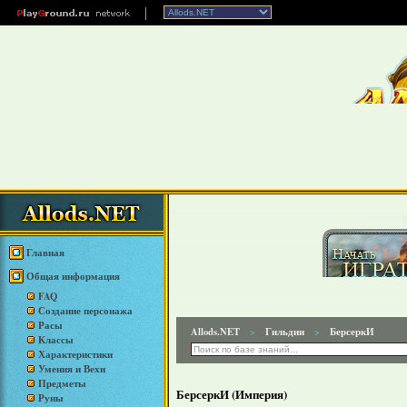
Главная
Общая информация
FAQ
Создание персонажа
Расы
Allods.NET
Гильдии
БерсеркИ
>
>
Классы
Характеристики
Умения и Вехи
Предметы
БерсеркИ (Империя)
Руны