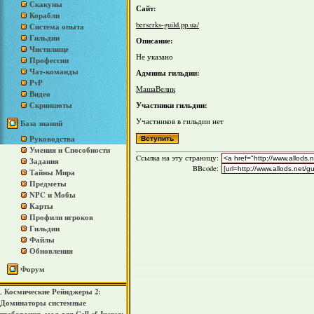
Скакуны
Сайт:
Корабли
berserks-guild.pp.ua/
Система опыта
Гильдии
Описание:
Чистилище
Не указано
Профессии
Чат-команды
Админы гильдии:
PvP
МашаВелик
Видео
Участники гильдии:
Скриншоты
Участников в гильдии нет
База знаний
Руководства
Умения и Способности
Cсылка на эту страницу:
Задания
BBcode:
Тайны Мира
Предметы
NPC и Мобы
Карты
Профили игроков
Гильдии
Файлы
Обновления
Форум
Космические Рейнджеры 2:
,
Доминаторы системные