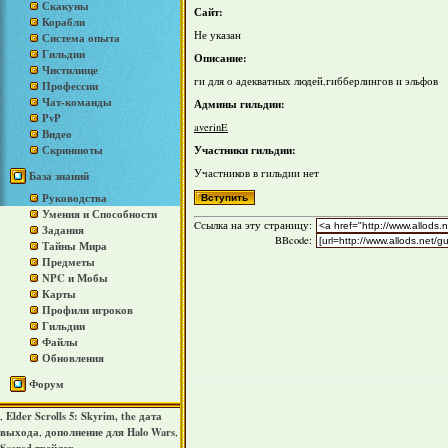
Скакуны
Сайт:
Корабли
Не указан
Система опыта
Гильдии
Описание:
Чистилище
ги для о адекватных людей,гибберлингов и эльфов
Профессии
Чат-команды
Админы гильдии:
PvP
averinE
Видео
Участники гильдии:
Скриншоты
Участников в гильдии нет
База знаний
Руководства
Умения и Способности
Cсылка на эту страницу:
Задания
BBcode:
Тайны Мира
Предметы
NPC и Мобы
Карты
Профили игроков
Гильдии
Файлы
Обновления
Форум
Elder Scrolls 5: Skyrim, the дата
,
выхода
дополнение для Halo Wars
,
,