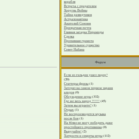
корабля
Встреча с предателем
Хоругвь Войны
Тайна разведчиков
Астралонавтика
Анатолий Союзин
Призрачная почта
Главная загадка Пирамиды
Сделка
Пропавшая грамота
Удивительное существо
Совет Найана
Форум
Если из гильдии ушел лидер?
(20)
Статтеры-фризы
(1)
Затсрял на самом первом экранн
алодов
(0)
Обсуждение игры
(332)
Где же весь народ ?!!!!!
(45)
Зачем вы играете?
(1)
Отдых
(1)
Не воспроизводится музыка
после боя
(1)
На 80лвл не могу победить даже
простейшего противника
(0)
Выручайте!
(2)
Хитрости и секреты игры
(112)