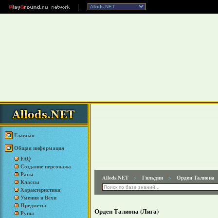
Главная
Общая информация
FAQ
Создание персонажа
Расы
Allods.NET
Гильдии
Орден Талиона
>
>
Классы
Характеристики
Умения и Вехи
Предметы
Орден Талиона (Лига)
Руны