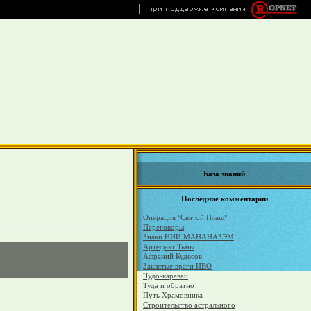
База знаний
Последние комментарии
Операция "Святой Плащ"
Переговоры
Знаки НИИ МАНАНАЗЭМ
Артефакт Тьмы
Афраний Кудесов
Заклятые враги ИВО
Чудо-каравай
Туда и обратно
Путь Храмовника
Строительство астрального