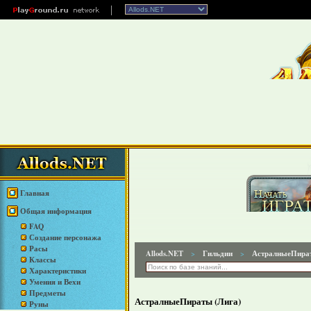
Главная
Общая информация
FAQ
Создание персонажа
Расы
Allods.NET
Гильдии
АстралныеПира
>
>
Классы
Характеристики
Умения и Вехи
Предметы
АстралныеПираты (Лига)
Руны