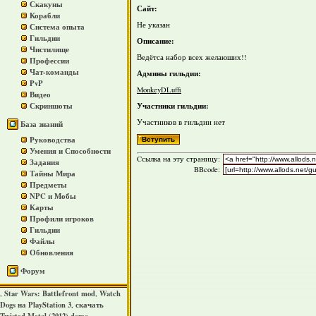
Скакуны
Сайт:
Корабли
Не указан
Система опыта
Гильдии
Описание:
Чистилище
Ведётса набор всех желаюших!!
Профессии
Чат-команды
Админы гильдии:
PvP
MonkeyDLuffi
Видео
Участники гильдии:
Скриншоты
Участников в гильдии нет
База знаний
Руководства
Умения и Способности
Cсылка на эту страницу:
Задания
BBcode:
Тайны Мира
Предметы
NPC и Мобы
Карты
Профили игроков
Гильдии
Файлы
Обновления
Форум
Star Wars: Battlefront mod
Watch
,
,
Dogs на PlayStation 3
скачать
,