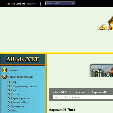
Главная
Общая информация
FAQ
Создание персонажа
Расы
Allods.NET
Гильдии
АдреналиН
>
>
Классы
Характеристики
Умения и Вехи
Предметы
АдреналиН (Лига)
Руны