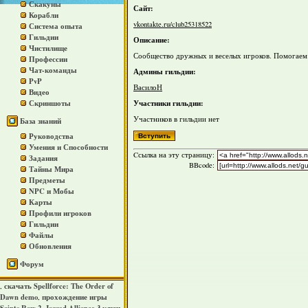
Скакуны
Сайт:
Корабли
vkontakte.ru/club25318522
Система опыта
Гильдии
Описание:
Чистилище
Сообщество дружных и веселых игроков. Помогаем в
Профессии
Чат-команды
Админы гильдии:
PvP
ВасилоН
Видео
Участники гильдии:
Скриншоты
Участников в гильдии нет
База знаний
Руководства
Умения и Способности
Cсылка на эту страницу:
Задания
BBcode:
Тайны Мира
Предметы
NPC и Мобы
Карты
Профили игроков
Гильдии
Файлы
Обновления
Форум
скачать Spellforce: The Order of
,
Dawn demo
прохождение игры
,