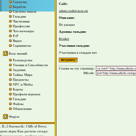
Скакуны
Сайт:
Корабли
sakura-raskol.ucoz.ru/
Система опыта
Гильдии
Описание:
Чистилище
Не указано
Профессии
Чат-команды
Админы гильдии:
PvP
Kriaker
Видео
Участники гильдии:
Скриншоты
Участников в гильдии нет
База знаний
Руководства
Умения и Способности
Cсылка на эту страницу:
Задания
BBcode:
Тайны Мира
Предметы
NPC и Мобы
Карты
Профили игроков
Гильдии
Файлы
Обновления
Форум
IL-2 Sturmovik: Cliffs of Dover
,
,
демо игры Как достать соседа: