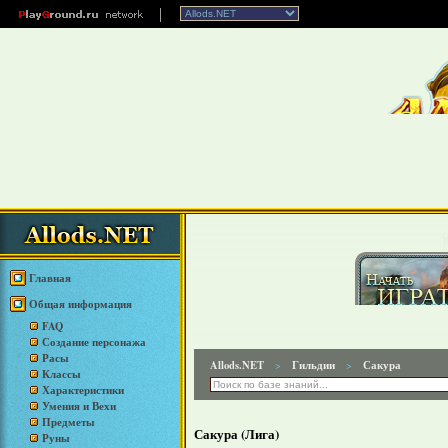
Главная
Общая информация
FAQ
Создание персонажа
Расы
Allods.NET
Гильдии
Сакура
>
>
Классы
Характеристики
Умения и Вехи
Предметы
Сакура (Лига)
Руны