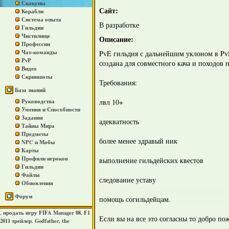
Скакуны
Сайт:
Корабли
Система опыта
В разработке
Гильдии
Чистилище
Описание:
Профессии
Чат-команды
PvE гильдия с дальнейшим уклоном в PvP
PvP
создана для совместного кача и походов 
Видео
Скриншоты
Требования:
База знаний
лвл 10+
Руководства
Умения и Способности
Задания
адекватность
Тайны Мира
Предметы
более менее здравый ник
NPC и Мобы
Карты
Профили игроков
выполнение гильдейских квестов
Гильдии
Файлы
следование уставу
Обновления
Форум
помощь согильдейцам.
продать игру FIFA Manager 08
F1
,
,
Если вы на все это согласны то добро по
2011 трейлер
Godfather, the
,