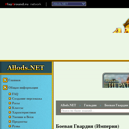
Главная
Общая информация
FAQ
Создание персонажа
Расы
Allods.NET
Гильдии
Боевая Гвардия
>
>
Классы
Характеристики
Умения и Вехи
Предметы
Боевая Гвардия (Империя)
Руны