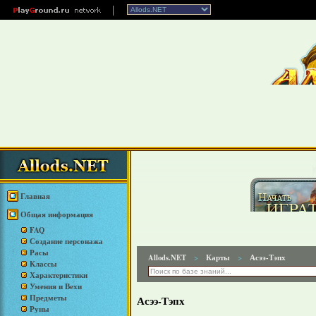
Главная
Общая информация
FAQ
Создание персонажа
Расы
Allods.NET
Карты
Асээ-Тэпх
>
>
Классы
Характеристики
Умения и Вехи
Предметы
Асээ-Тэпх
Руны