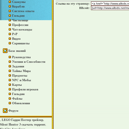
Скакуны
Cсылка на эту страницу:
Корабли
BBcode:
Система опыта
Гильдии
Чистилище
Профессии
Чат-команды
PvP
Видео
Скриншоты
База знаний
Руководства
Умения и Способности
Задания
Тайны Мира
Предметы
NPC и Мобы
Карты
Профили игроков
Гильдии
Файлы
Обновления
Форум
LEGO Гарри Поттер трейлер
,
,
Silent Hunter 3 скачать торрент
,