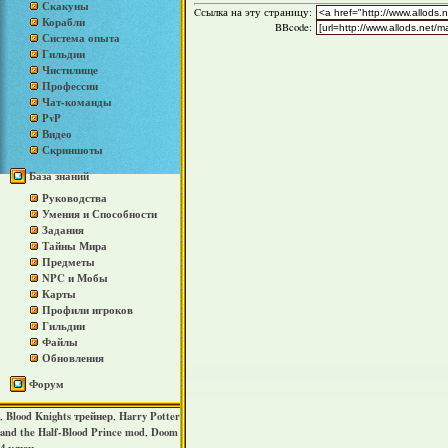
Скакуны
Cсылка на эту страницу:
Корабли
BBcode:
Система опыта
Гильдии
Чистилище
Профессии
Чат-команды
PvP
Видео
Скриншоты
База знаний
Руководства
Умения и Способности
Задания
Тайны Мира
Предметы
NPC и Мобы
Карты
Профили игроков
Гильдии
Файлы
Обновления
Форум
Blood Knights трейнер
Harry Potter
,
,
and the Half-Blood Prince mod
Doom
,