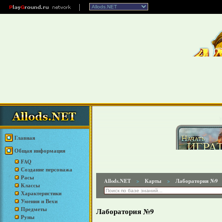
Главная
Общая информация
FAQ
Создание персонажа
Расы
Allods.NET
Карты
Лаборатория №9
>
>
Классы
Характеристики
Умения и Вехи
Предметы
Лаборатория №9
Руны