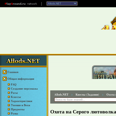
Главная
Общая информация
FAQ
Создание персонажа
Расы
Allods.NET
Квесты (Задания)
Охота 
>
>
Классы
Характеристики
Умения и Вехи
Предметы
Охота на Серого лютоволк
Руны