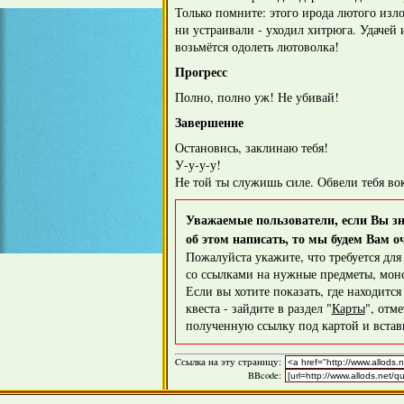
Только помните: этого ирода лютого изло
ни устраивали - уходил хитрюга. Удачей 
возьмётся одолеть лютоволка!
Прогресс
Полно, полно уж! Не убивай!
Завершение
Остановись, заклинаю тебя!
У-у-у-у!
Не той ты служишь силе. Обвели тебя во
Уважаемые пользователи, если Вы зна
об этом написать, то мы будем Вам о
Пожалуйста укажите, что требуется дл
со ссылками на нужные предметы, монс
Если вы хотите показать, где находитс
квеста - зайдите в раздел "
Карты
", отм
полученную ссылку под картой и вставь
Cсылка на эту страницу:
BBcode: