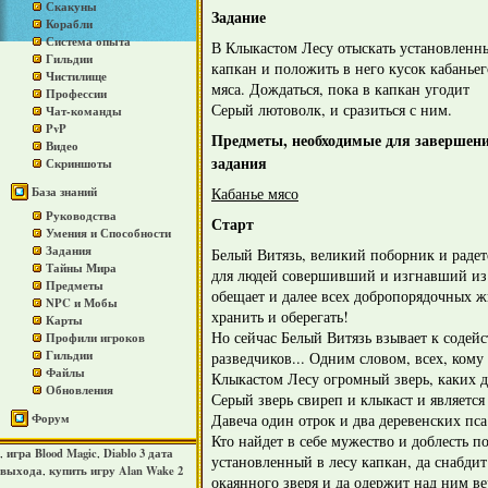
Скакуны
Задание
Корабли
Система опыта
В Клыкастом Лесу отыскать установленн
Гильдии
капкан и положить в него кусок кабаньег
Чистилище
мяса. Дождаться, пока в капкан угодит
Профессии
Серый лютоволк, и сразиться с ним.
Чат-команды
PvP
Предметы, необходимые для завершен
Видео
задания
Скриншоты
Кабанье мясо
База знаний
Руководства
Старт
Умения и Способности
Задания
Белый Витязь, великий поборник и радет
Тайны Мира
для людей совершивший и изгнавший из 
Предметы
обещает и далее всех добропорядочных ж
NPC и Мобы
хранить и оберегать!
Карты
Но сейчас Белый Витязь взывает к содей
Профили игроков
Гильдии
разведчиков... Одним словом, всех, кому
Файлы
Клыкастом Лесу огромный зверь, каких 
Обновления
Серый зверь свиреп и клыкаст и является
Давеча один отрок и два деревенских пса
Форум
Кто найдет в себе мужество и доблесть п
игра Blood Magic
Diablo 3 дата
,
,
установленный в лесу капкан, да снабдит
выхода
купить игру Alan Wake 2
,
окаянного зверя и да одержит над ним ве