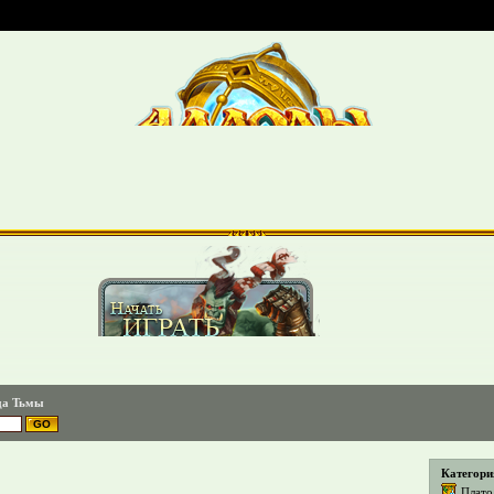
да Тьмы
Категори
Плато