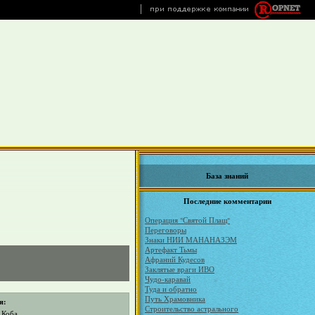
База знаний
Последние комментарии
Операция "Святой Плащ"
Переговоры
Знаки НИИ МАНАНАЗЭМ
Артефакт Тьмы
Афраний Кудесов
Заклятые враги ИВО
Чудо-каравай
Туда и обратно
Путь Храмовника
я:
Строительство астрального
 Коба