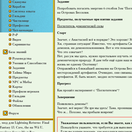
Задание
Скакуны
Корабли
Попробовать погасить энергию 6 столбов Зэм "Погл
Система опыта
на Островах Бессилия.
Гильдии
Предметы, получаемые при взятии задания
Чистилище
Профессии
Поглотитель демонической силы
Чат-команды
Старт
PvP
Видео
Значит, с Анастасией всё в порядке? Это хорошо! М
Хм, странная ситуация! Известно, что артефакты Св
Скриншоты
демонов, ни демонопоклонников. Вот и эти показани
База знаний
Что это означает?
Нет, раз уж мы здесь, нужно пристальнее изучить э
Руководства
демоническую природу. Я дам тебе ещё один наш ма
Умения и Способности
жизнь не одному Охотнику!
Задания
Отправляйся к ближайшей аномалии на Острова Бесс
Тайны Мира
месторождений артефактов. Очевидно, они связаны,
артефактов. И, быть может, заодно источниками сам
Предметы
NPC и Мобы
Прогресс
Карты
Как прошёл эксперимент с "Поглотителем"?
Профили игроков
Гильдии
Завершение
Файлы
Появлились демоны?!
Обновления
Значит, всё верно! Не зря мы здесь! Тьма, проникш
Что ж... Похоже, мы прибыли вовремя!
Форум
мод для Lightning Returns: Final
Уважаемые пользователи, если Вы знаете, как 
,
Fantasy 13
Cave, the на Wii U
Пожалуйста укажите, что требуется для выполнен
,
,
Если вы хотите показать, где находится персонаж