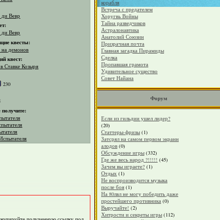
корабля
Встреча с предателем
 ди Вевр
Хоругвь Войны
Тайна разведчиков
ет:
Астралонавтика
 ди Вевр
Анатолий Союзин
щие квесты:
Призрачная почта
 на демонов
Главная загадка Пирамиды
Сделка
й квест:
Пропавшая грамота
в Ставке Козыря
Удивительное существо
Совет Найана
230
Форум
8
 получите:
пытателя
Если из гильдии ушел лидер?
спытателя
(20)
ытателя
Статтеры-фризы
(1)
 Испытателя
Затсрял на самом первом экранн
алодов
(0)
Обсуждение игры
(332)
Где же весь народ ?!!!!!
(45)
Зачем вы играете?
(1)
Отдых
(1)
Не воспроизводится музыка
после боя
(1)
На 80лвл не могу победить даже
простейшего противника
(0)
Выручайте!
(2)
Хитрости и секреты игры
(112)
 скопируйте полученную ссылку под