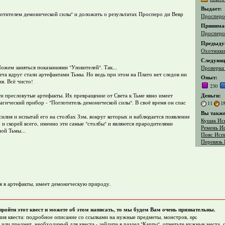
Выдает:
отителем демонической силы" и доложить о результатах Просперо ди Вевр
Просперо
Принима
Просперо
Предыду
Охотники
Следующи
ожем заняться показаниями "Уловителей". Так...
Проверка 
ета вдруг стали артефактами Тьмы. Но ведь при этом на Плато нет следов ни
Опыт:
я. Всё чисто!
230
Деньги:
ти пресловутые артефакты. Их превращение от Света к Тьме явно имеет
гический прибор - "Поглотитель демонической силы". В своё время он спас
11
1
Вы также
илия и испытай его на столбах Зэм, вокруг которых и наблюдается появление
Кушак Ис
 и скорей всего, именно эти самые "столбы" и являются прародителями
Ремень И
ой Тьмы...
Пояс Исп
Перевязь
ая в артефакты, имеет демоническую природу.
пройти этот квест и можете об этом написать, то мы будем Вам очень признательны.
ия квеста: подробное описание со ссылками на нужные предметы, монстров, npc
 или предмет, необходимый для квеста - зайдите в раздел "
Карты
", отметьте нужные места,